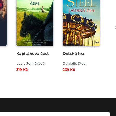
Kapitánova čest
Dětská hra
Ješ
nep
Lucie Jehličková
Danielle Steel
Sop
319 Kč
239 Kč
319