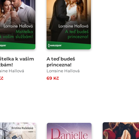
itelka k vašim
A teď budeš
žbám!
princezna!
aine Hallová
Lorraine Hallová
Kč
69 Kč