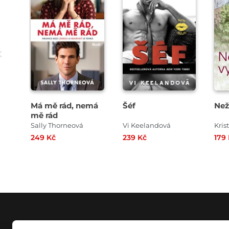
Má mě rád, nemá
Šéf
Než
mě rád
Sally Thorneová
Vi Keelandová
Kris
249 Kč
239 Kč
179