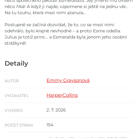
něco společného jakousi Esmeraldou. Její jméno mu ovšem
něco říká! A když ji najde, vzpomene si ještě na jednu věc.
Na tu touhu, která mezi nimi planula…
Postupně se začíná dozvídat, že to, co se mezi nimi
odehrálo, bylo krajně nevhodné – a proto Esme odešla.
Julius je totiž princ… a Esmeralda byla jenom jeho osobní
strážkyně!
Detaily
Emmy Graysonová
AUTOR
HarperCollins
VYDAVATEL
2. 7. 2026
VYDÁNO
154
POČET STRAN