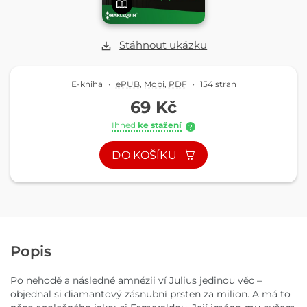
Stáhnout ukázku
E-kniha
·
ePUB
,
Mobi
,
PDF
·
154 stran
69 Kč
Ihned
ke stažení
?
DO KOŠÍKU
Popis
Po nehodě a následné amnézii ví Julius jedinou věc –
objednal si diamantový zásnubní prsten za milion. A má to