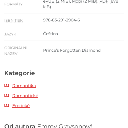
ePUB
(2 MiB),
Mobi
(2 MiB),
PDF
(878
FORMÁTY
kiB)
978-83-291-2904-6
ISBN TISK
Čeština
JAZYK
ORIGINÁLNÍ
Prince’s Forgotten Diamond
NÁZEV
Kategorie
Romantika
Romantické
Erotické
Od autora
Emmy Graysonová