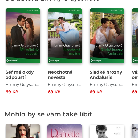
Šéf málokdy
Neochotná
Sladké hrozny
Vá
odpouští
nevěsta
Andalusie
om
Emmy Graysonová
Emmy Graysonová
Emmy Graysonová
69 Kč
69 Kč
69 Kč
69
Mohlo by se vám také líbit