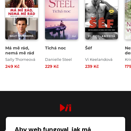
Má mě rád,
Tichá noc
Šéf
Ne
nemá mě rád
de
Sally Thorneová
Danielle Steel
Vi Keelandová
249 Kč
229 Kč
239 Kč
17
digiport.cz © 2026
Aby web fungoval, jak má