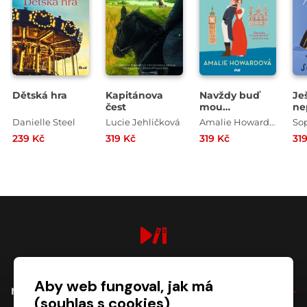
Dětská hra
Kapitánova
Navždy buď
Je
čest
mou
ne
vévodkyní
Danielle Steel
Lucie Jehličková
Amalie Howardová
So
239 Kč
319 Kč
319 Kč
31
digiport.cz © 2026
Aby web fungoval, jak má
NÁKUP
(souhlas s cookies)