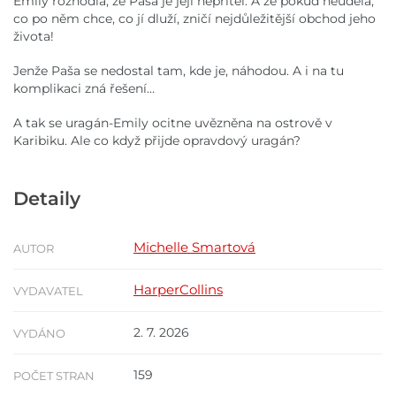
Emily rozhodla, že Paša je její nepřítel. A že pokud neudělá,
co po něm chce, co jí dluží, zničí nejdůležitější obchod jeho
života!
Jenže Paša se nedostal tam, kde je, náhodou. A i na tu
komplikaci zná řešení…
A tak se uragán-Emily ocitne uvězněna na ostrově v
Karibiku. Ale co když přijde opravdový uragán?
Detaily
Michelle Smartová
AUTOR
HarperCollins
VYDAVATEL
2. 7. 2026
VYDÁNO
159
POČET STRAN