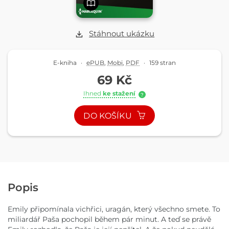
Stáhnout ukázku
E-kniha
·
ePUB
,
Mobi
,
PDF
·
159 stran
69 Kč
Ihned
ke stažení
?
DO KOŠÍKU
Popis
Emily připomínala vichřici, uragán, který všechno smete. To
miliardář Paša pochopil během pár minut. A teď se právě