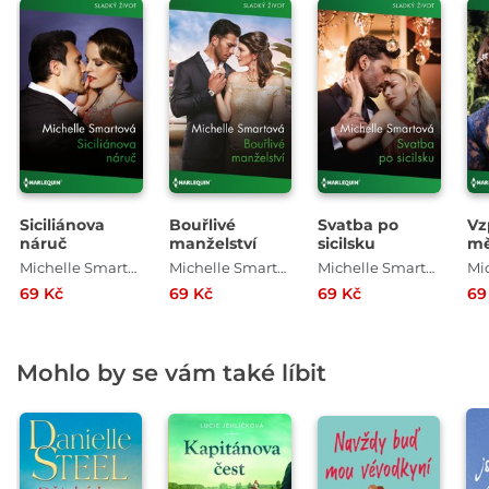
Siciliánova
Bouřlivé
Svatba po
Vz
náruč
manželství
sicilsku
mě
Michelle Smartová
Michelle Smartová
Michelle Smartová
69 Kč
69 Kč
69 Kč
69
Mohlo by se vám také líbit