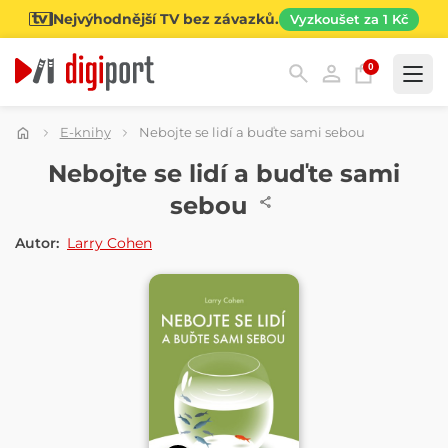
Nejvýhodnější TV bez závazků.
Vyzkoušet za 1 Kč
0
Kategorie
E-knihy
Nebojte se lidí a buďte sami sebou
E-KNIHA
Nebojte se lidí a buďte sami
sebou
Autor:
Larry Cohen