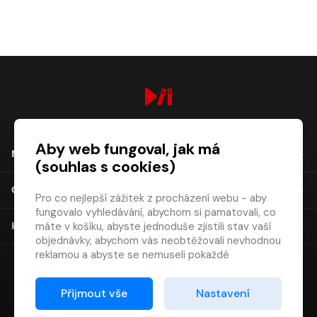
digiport.cz © 2026
Aby web fungoval, jak má
NÁKUP
(souhlas s cookies)
O SPOLEČNOSTI
Pro co nejlepší zážitek z procházení webu - aby
fungovalo vyhledávání, abychom si pamatovali, co
máte v košíku, abyste jednoduše zjistili stav vaší
KONTAKT
objednávky, abychom vás neobtěžovali nevhodnou
reklamou a abyste se nemuseli pokaždé
přihlašovat.
Proto od vás potřebujeme souhlas se
Přijmout vše
Nastavení
zpracováním souborů cookies
, tj. malých souborů,