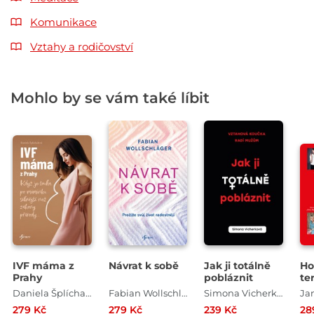
Komunikace
Vztahy a rodičovství
Mohlo by se vám také líbit
IVF máma z
Návrat k sobě
Jak ji totálně
Ho
Prahy
pobláznit
te
Daniela Šplíchalová
Fabian Wollschläger
Simona Vicherková
279 Kč
279 Kč
239 Kč
28