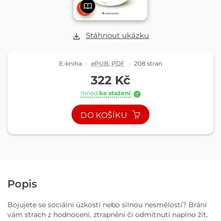
Stáhnout ukázku
E-kniha
·
ePUB
,
PDF
·
208 stran
322 Kč
Ihned
ke stažení
?
DO KOŠÍKU
Popis
Bojujete se sociální úzkostí nebo silnou nesmělostí? Brání
vám strach z hodnocení, ztrapnění či odmítnutí naplno žít,