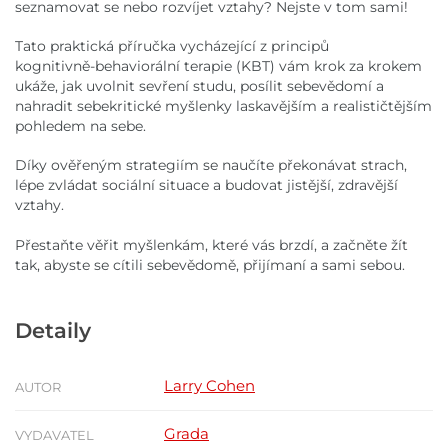
seznamovat se nebo rozvíjet vztahy? Nejste v tom sami!
Tato praktická příručka vycházející z principů
kognitivně‑behaviorální terapie (KBT) vám krok za krokem
ukáže, jak uvolnit sevření studu, posílit sebevědomí a
nahradit sebekritické myšlenky laskavějším a realističtějším
pohledem na sebe.
Díky ověřeným strategiím se naučíte překonávat strach,
lépe zvládat sociální situace a budovat jistější, zdravější
vztahy.
Přestaňte věřit myšlenkám, které vás brzdí, a začněte žít
tak, abyste se cítili sebevědomě, přijímaní a sami sebou.
Detaily
Larry Cohen
AUTOR
Grada
VYDAVATEL