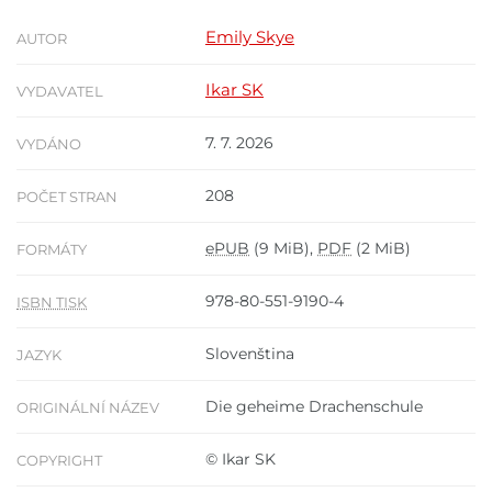
Emily Skye
AUTOR
Ikar SK
VYDAVATEL
7. 7. 2026
VYDÁNO
208
POČET STRAN
ePUB
(9 MiB),
PDF
(2 MiB)
FORMÁTY
978-80-551-9190-4
ISBN TISK
Slovenština
JAZYK
Die geheime Drachenschule
ORIGINÁLNÍ NÁZEV
© Ikar SK
COPYRIGHT