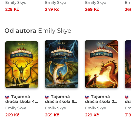
Drak so
Návrat
Prebudenie
Tr
Emily Skye
Emily Skye
Emily Skye
Em
striebornými
siedmeho rodu
plochonožca
si
229 Kč
249 Kč
269 Kč
26
rohmi
pl
Od autora
Emily Skye
Tajomná
Tajomná
Tajomná
dračia škola 4:
dračia škola 5:
dračia škola 2:
dra
Prebudenie
Tribunál
Drak so
Bo
Emily Skye
Emily Skye
Emily Skye
Em
plochonožca
siedmich
striebornými
Se
269 Kč
269 Kč
229 Kč
31
plameňov
rohmi