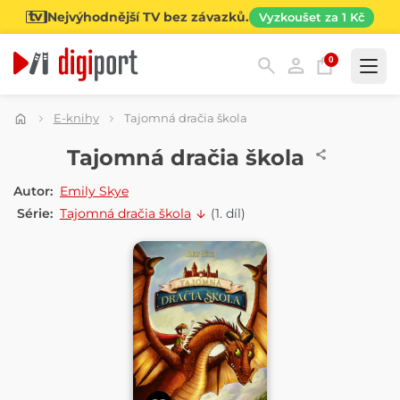
Nejvýhodnější TV bez závazků.
Vyzkoušet za 1 Kč
0
Kategorie
E-knihy
Tajomná dračia škola
E-KNIHA
Tajomná dračia škola
Autor:
Emily Skye
Série:
Tajomná dračia škola
(1. díl)