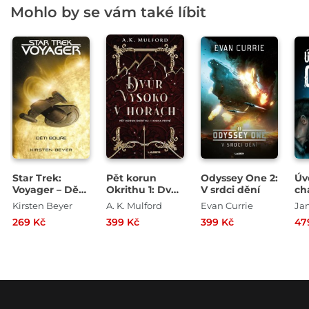
Mohlo by se vám také líbit
Star Trek:
Pět korun
Odyssey One 2:
Úv
Voyager – Děti
Okrithu 1: Dvůr
V srdci dění
ch
bouře
vysoko v
Kirsten Beyer
A. K. Mulford
Evan Currie
Ja
horách
269 Kč
399 Kč
399 Kč
47