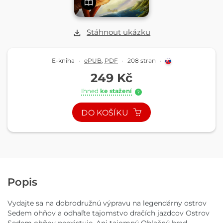
Stáhnout ukázku
E-kniha
·
ePUB
,
PDF
·
208 stran
·
249 Kč
Ihned
ke stažení
?
DO KOŠÍKU
Popis
Vydajte sa na dobrodružnú výpravu na legendárny ostrov
Sedem ohňov a odhaľte tajomstvo dračích jazdcov Ostrov