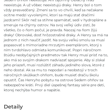
Sedem ohňov neexistuje. Ani tajomný Oblačný hrad
neexistuje. A už vôbec neexistujú draky. Henry bol o tom
vždy presvedčený. Zmení sa to vo chvíli, keď sa nečakane
ocitne medzi vyvolenými, ktorí sa majú stať dračími
jazdcami! Skôr než sa stihne spamätať, sedí v hydropláne a
smeruje na chýrny ostrov. Na svoj veľký údiv zistí, že
všetko, čo o ňom počul, je pravda. Naozaj na ňom žijú
draky! Obrovské, dosť hrôzostrašné draky. A Henry sa má na
jednom z nich naučiť jazdiť. Na svoju veľkú smolu sa musí
popasovať s mimoriadne mrzutým exemplárom, ktorý s
ním tvrdohlavo odmieta komunikovať. Popri náročnom
štúdiu neobyčajných predmetov tak Henry musí prísť na to,
ako má so svojím drakom nadviazať spojenie. Aby si získal
jeho priazeň, musí rozlúštiť záhadu jediného slova, ktoré z
neho dostal. Ak sa mu to nepodarí a neobstojí v troch
náročných skúškach ohňom, bude musieť dračiu školu
opustiť. Čas Henryho pobytu na ostrove Sedem ohňov sa
nebezpečne kráti. Prvý diel úspešnej fantasy série pre deti,
ktorej nechýba humor a napätie.
Detaily