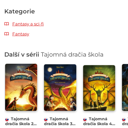
Kategorie
Fantasy a sci-fi
Fantasy
Další v sérii
Tajomná dračia škola
Tajomná
Tajomná
Tajomná
dračia škola 2:
dračia škola 3:
dračia škola 4:
dra