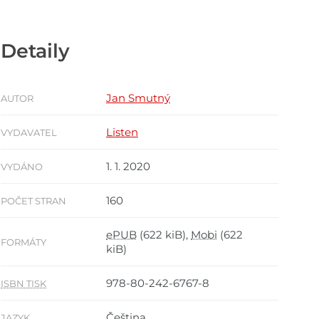
Detaily
Jan Smutný
AUTOR
Listen
VYDAVATEL
1. 1. 2020
VYDÁNO
160
POČET STRAN
ePUB
(622 kiB),
Mobi
(622
FORMÁTY
kiB)
978-80-242-6767-8
ISBN TISK
Čeština
JAZYK