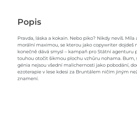
Popis
Pravda, láska a kokain. Nebo piko? Nikdy nevíš. Míla 
morální maximou, se kterou jako copywriter dojdeš n
konečně dává smysl – kampaň pro Státní agenturu pr
touhou otočit šikmou plochu vzhůru nohama. Bum, s
génia nejsou všední malichernosti jako pobodání, d
ezoterapie v lese kdesi za Bruntálem ničím jiným ne
znamení.