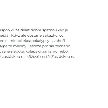
aspoň ví, že dělat dobře špatnou věc je
ejdál. Když ale dostane zakázku, co
o eliminaci ekoapokalypsy –, zahoří
ypejte miliony. Ještěže pro skutečného
očasná slepota, kolaps organismu nebo
ž zastávkou na křížové cestě. Zastávkou na