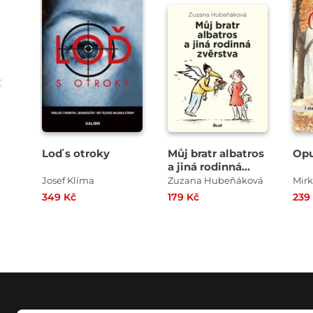
Loď s otroky
Můj bratr albatros
Op
a jiná rodinná
zvěrstva
Josef Klíma
Zuzana Hubeňáková
Mirk
349 Kč
179 Kč
239