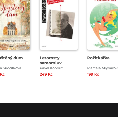
uštěný dům
Letorosty
Požitkářka
samomluv
a Skočílková
Pavel Kohout
Marcela Mlynářov
 Kč
249 Kč
199 Kč