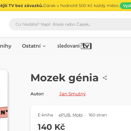
jší TV bez závazků.
Dárek v hodnotě 500 Kč každý měsíc.
Vyz
Vyhledávání
nihy
Ostatní
E-KNIHA
Mozek génia
Autor:
Jan Smutný
E-kniha
·
ePUB
,
Mobi
·
160 stran
140 Kč