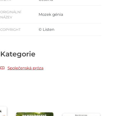
ORIGINÁLNÍ
Mozek génia
NÁZEV
© Listen
COPYRIGHT
Kategorie
Společenská próza