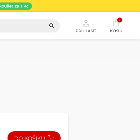
koušet za 1 Kč
0
PŘIHLÁSIT
KOŠÍK
DO KOŠÍKU