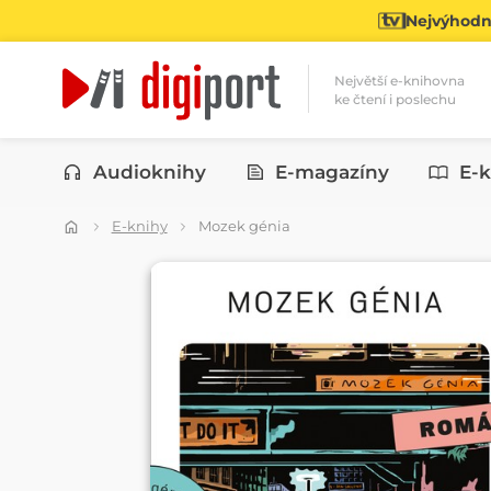
Nejvýhodně
Největší e-knihovna
ke čtení i poslechu
Kategorie
Audioknihy
E-magazíny
E-k
E-knihy
Mozek génia