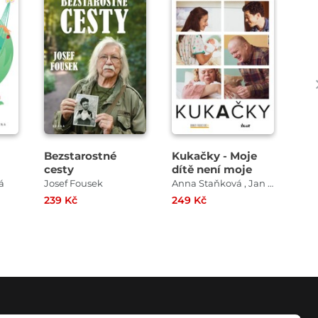
Bezstarostné
Kukačky - Moje
Srd
cesty
dítě není moje
á
Josef Fousek
Anna Staňková , Jan Coufal
Jos
239 Kč
249 Kč
349