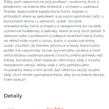
Žižky, jenž vzpomíná na svůj profesní i soukromý život a
především na krásná léta strávená v orchestru Ladislava
Štaidla, doprovodné kapele Karla Gotta. Vypráví o
příhodách, které se zpěvákem a se svými spoluhráči zažil, o
koncertech doma i v zahraničí, uvádí i stručné
charakteristiky členů orchestru a nezapomíná ani na další
významné hudebníky a zpěváky, které za svůj život potkal. S
obdivem píše o profesních a lidských kvalitách Karla Gotta,
na něhož stále myslí s úctou. Autor v úvodu své knihy
uvádí: ,Doufám, že čtenáře, příznivce a fandy Karla Gotta
potěší mé vzpomínky na tak výjimečného umělce a mně
velice blízkou osobnost psané z trochu jiného pohledu než
články žurnalistů, kteří získávali informace vždy z mnoha
neosobních zdrojů. Nikdy však z úhlu pohledu jeho
muzikanta, který s ním prožil, byť většinou skrytý za jeho
zády, čtvrt století spolupráce.Karle, díky za ta krásná léta po
Tvém boku!!!‘
Detaily