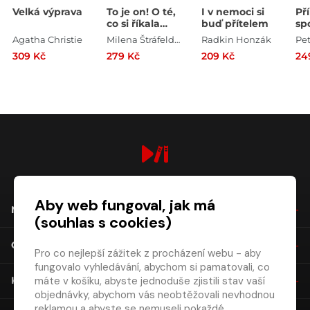
Velká výprava
To je on! O té,
I v nemoci si
Př
co si říkala
buď přítelem
sp
Toyen
kt
Agatha Christie
Milena Štráfeldová
Radkin Honzák
Pet
m
309 Kč
279 Kč
209 Kč
24
digiport.cz © 2026
Aby web fungoval, jak má
NÁKUP
(souhlas s cookies)
O SPOLEČNOSTI
Pro co nejlepší zážitek z procházení webu - aby
fungovalo vyhledávání, abychom si pamatovali, co
máte v košíku, abyste jednoduše zjistili stav vaší
KONTAKT
objednávky, abychom vás neobtěžovali nevhodnou
reklamou a abyste se nemuseli pokaždé