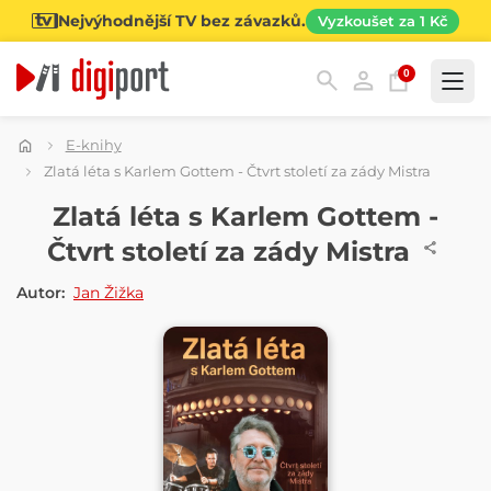
Nejvýhodnější TV bez závazků.
Vyzkoušet za 1 Kč
0
Kategorie
E-knihy
Zlatá léta s Karlem Gottem - Čtvrt století za zády Mistra
E-KNIHA
Zlatá léta s Karlem Gottem -
Čtvrt století za zády Mistra
Autor:
Jan Žižka