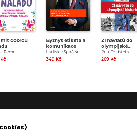
 mít dobrou
Byznys etiketa a
21 návratů do
adu
komunikace
olympijské
historie
via Remes
Ladislav Špaček
Petr Feldstein
 Kč
349 Kč
209 Kč
O SPOLEČNOSTI
 cookies)
O nás