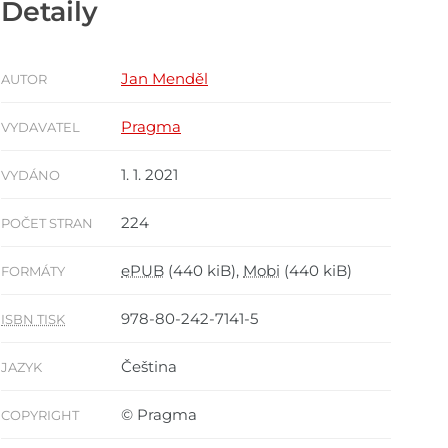
Detaily
Jan Menděl
AUTOR
Pragma
VYDAVATEL
1. 1. 2021
VYDÁNO
224
POČET STRAN
ePUB
(440 kiB),
Mobi
(440 kiB)
FORMÁTY
978-80-242-7141-5
ISBN TISK
Čeština
JAZYK
© Pragma
COPYRIGHT