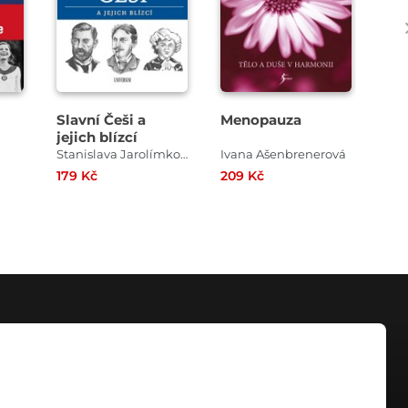
Slavní Češi a
Menopauza
Živ
jejich blízcí
Stanislava Jarolímková
Ivana Ašenbrenerová
Alž
179 Kč
209 Kč
149
KONTAKT
info@digiport.cz