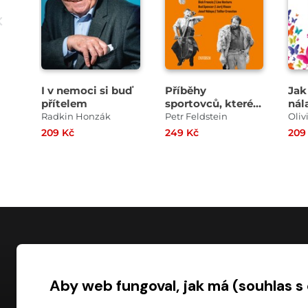
I v nemoci si buď
Příběhy
Jak
přítelem
sportovců, které
nál
políbila múza
Radkin Honzák
Petr Feldstein
Oli
209 Kč
249 Kč
209
NÁKUP
Aby web fungoval, jak má (souhlas s
Časté dotazy