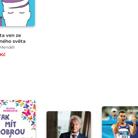
ta ven ze
eného světa
 Menděl
 Kč