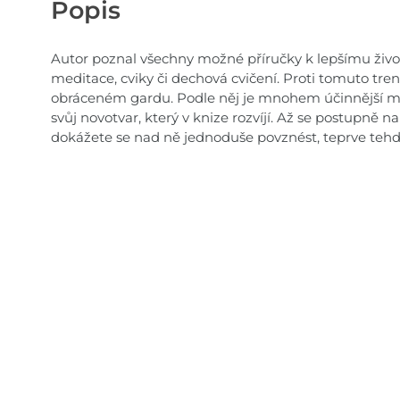
Popis
Autor poznal všechny možné příručky k lepšímu živ
meditace, cviky či dechová cvičení. Proti tomuto trend
obráceném gardu. Podle něj je mnohem účinnější mít
svůj novotvar, který v knize rozvíjí. Až se postupně 
dokážete se nad ně jednoduše povznést, teprve tehdy