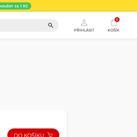
koušet za 1 Kč
0
PŘIHLÁSIT
KOŠÍK
DO KOŠÍKU