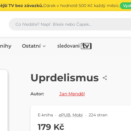
jší TV bez závazků.
Dárek v hodnotě 500 Kč každý měsíc.
Vyz
Vyhledávání
nihy
Ostatní
E-KNIHA
Uprdelismus
Autor:
Jan Menděl
E-kniha
·
ePUB
,
Mobi
·
224 stran
179 Kč