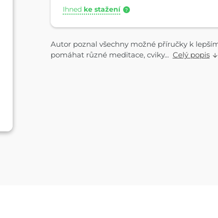
Ihned
ke stažení
?
Autor poznal všechny možné příručky k lepší
pomáhat různé meditace, cviky...
Celý popis