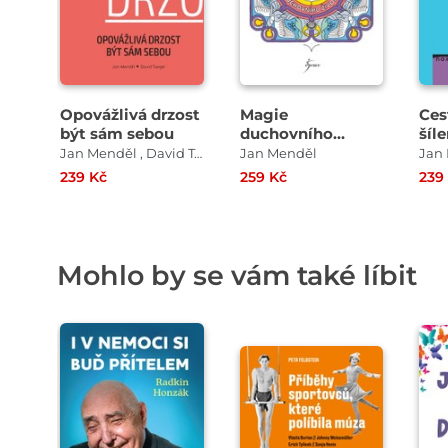
Opovážlivá drzost
Magie
Ces
být sám sebou
duchovního
šíl
života
Jan Menděl , David Toegel
Jan Menděl
Jan
239 Kč
259 Kč
239
Mohlo by se vám také líbit