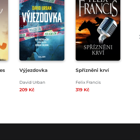
es
Výjezdovka
Spřízněni krví
Smr
jar
David Urban
Felix Francis
209 Kč
319 Kč
369