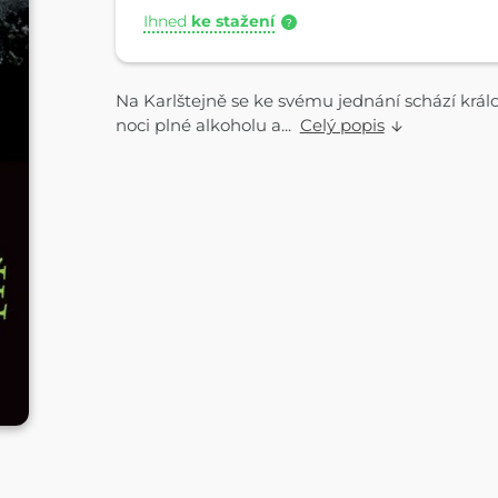
Ihned
ke stažení
?
Na Karlštejně se ke svému jednání schází král
noci plné alkoholu a...
Celý popis