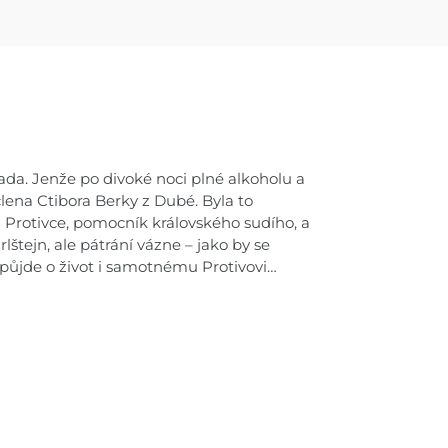
ada. Jenže po divoké noci plné alkoholu a
člena Ctibora Berky z Dubé. Byla to
z Protivce, pomocník královského sudího, a
lštejn, ale pátrání vázne – jako by se
 půjde o život i samotnému Protivovi…