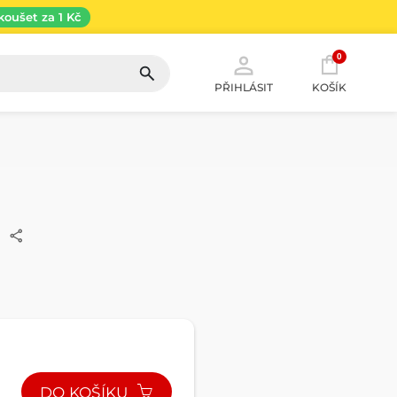
koušet za 1 Kč
0
PŘIHLÁSIT
KOŠÍK
DO KOŠÍKU