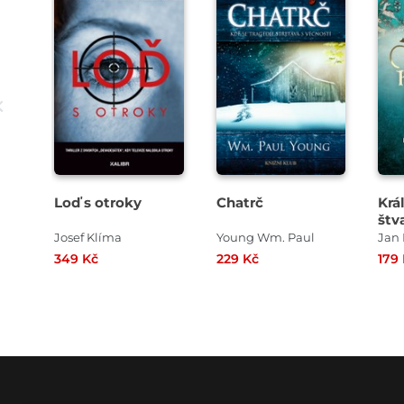
Loď s otroky
Chatrč
Krá
štv
krá
Josef Klíma
Young Wm. Paul
Jan
sou
349 Kč
229 Kč
179