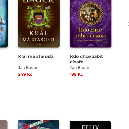
Král má starosti
Kdo chce zabít
Te
císaře
Ha
jej
Jan Bauer
Jan Bauer
Jan
249 Kč
199 Kč
199