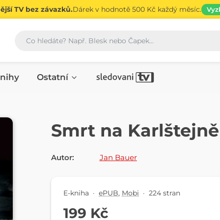
jší TV bez závazků.
Dárek v hodnotě 500 Kč každý měsíc.
Vyz
Vyhledávání
nihy
Ostatní
E-KNIHA
Smrt na Karlštejně
Autor:
Jan Bauer
E-kniha
·
ePUB
,
Mobi
·
224 stran
199 Kč