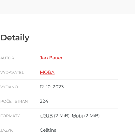
Detaily
Jan Bauer
AUTOR
MOBA
VYDAVATEL
12. 10. 2023
VYDÁNO
224
POČET STRAN
ePUB
(2 MiB),
Mobi
(2 MiB)
FORMÁTY
Čeština
JAZYK