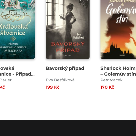
lovská
Bavorský případ
Sherlock Holm
anice - Případy
– Golemův stín
lovského
 Bauer
Eva Bešťáková
Petr Macek
dce Melichara
 Kč
199 Kč
170 Kč