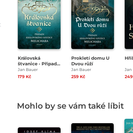
Královská
Prokletí domu U
Hří
štvanice - Případy
Dvou růží
královského
Jan Bauer
Jan Bauer
Jan
soudce Melichara
179 Kč
259 Kč
249
Mohlo by se vám také líbit