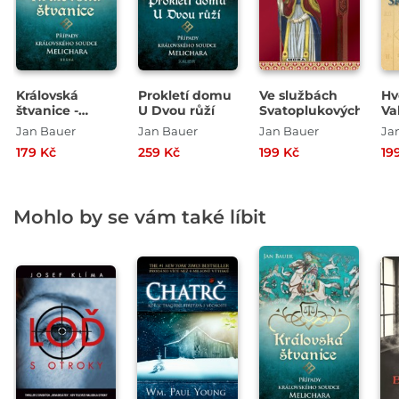
Královská
Prokletí domu
Ve službách
Hv
štvanice -
U Dvou růží
Svatoplukových
Va
Případy
sr
Jan Bauer
Jan Bauer
Jan Bauer
Ja
královského
179 Kč
259 Kč
199 Kč
19
soudce
Melichara
Mohlo by se vám také líbit