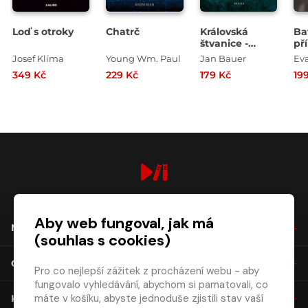
Loď s otroky
Chatrč
Královská
Ba
štvanice -
př
Případy
Josef Klíma
Young Wm. Paul
Jan Bauer
Ev
královského
349 Kč
229 Kč
179 Kč
19
soudce
Melichara
digiport.cz © 2026
Aby web fungoval, jak má
NÁKUP
(souhlas s cookies)
O SPOLEČNOSTI
Pro co nejlepší zážitek z procházení webu - aby
fungovalo vyhledávání, abychom si pamatovali, co
máte v košíku, abyste jednoduše zjistili stav vaší
KONTAKT