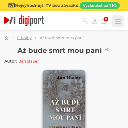
Nejvýhodnější TV bez závazků.
Vyzkoušet za 1 Kč
0
Kategorie
E-knihy
Až bude smrt mou paní
E-KNIHA
Až bude smrt mou paní
Autor:
Jan Bauer