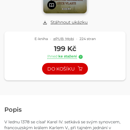
Stáhnout ukázku
E-kniha
·
ePUB
,
Mobi
·
224 stran
199 Kč
Ihned
ke stažení
?
DO KOŠÍKU
Popis
V lednu 1378 se císař Karel IV. setkává se svým synovcem,
francouzským králem Karlem V., při tajném jednání v