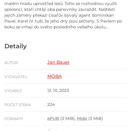
malém hradu uprostřed lesů. Toho se rozhodnou využít
spiklenci, kteří chtějí oba panovníky zavraždit. Naštěstí
jejich záměry překazí císařův bývalý agent dominikán
Pavel. Karel IV. tuší, že jeho dny jsou sečteny. S Pavlem po
boku se vrhají do svého posledního velkého úkolu...
Detaily
Jan Bauer
AUTOR
MOBA
VYDAVATEL
12. 10. 2023
VYDÁNO
224
POČET STRAN
ePUB
(3 MiB),
Mobi
(3 MiB)
FORMÁTY