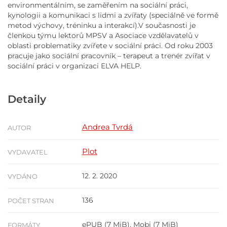
environmentálním, se zaměřením na sociální práci,
kynologii a komunikaci s lidmi a zvířaty (speciálně ve formě
metod výchovy, tréninku a interakcí).V současnosti je
členkou týmu lektorů MPSV a Asociace vzdělavatelů v
oblasti problematiky zvířete v sociální práci. Od roku 2003
pracuje jako sociální pracovník – terapeut a trenér zvířat v
sociální práci v organizaci ELVA HELP.
Detaily
Andrea Tvrdá
AUTOR
Plot
VYDAVATEL
12. 2. 2020
VYDÁNO
136
POČET STRAN
ePUB
(7 MiB),
Mobi
(7 MiB)
FORMÁTY