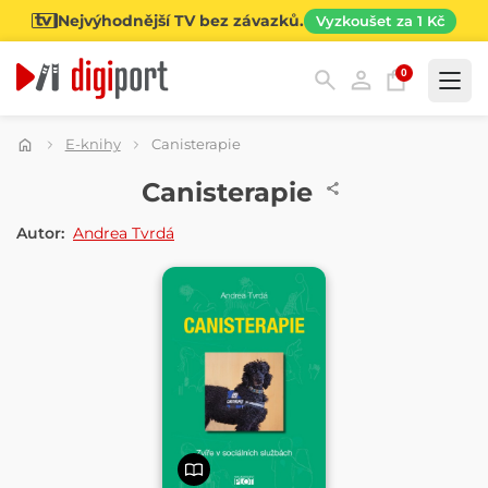
Nejvýhodnější TV bez závazků.
Vyzkoušet za 1 Kč
0
Kategorie
E-knihy
Canisterapie
E-KNIHA
Canisterapie
Autor:
Andrea Tvrdá