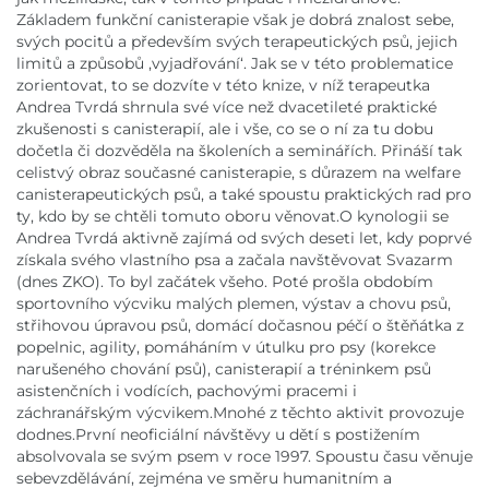
Základem funkční canisterapie však je dobrá znalost sebe,
svých pocitů a především svých terapeutických psů, jejich
limitů a způsobů ,vyjadřování‘. Jak se v této problematice
zorientovat, to se dozvíte v této knize, v níž terapeutka
Andrea Tvrdá shrnula své více než dvacetileté praktické
zkušenosti s canisterapií, ale i vše, co se o ní za tu dobu
dočetla či dozvěděla na školeních a seminářích. Přináší tak
celistvý obraz současné canisterapie, s důrazem na welfare
canisterapeutických psů, a také spoustu praktických rad pro
ty, kdo by se chtěli tomuto oboru věnovat.O kynologii se
Andrea Tvrdá aktivně zajímá od svých deseti let, kdy poprvé
získala svého vlastního psa a začala navštěvovat Svazarm
(dnes ZKO). To byl začátek všeho. Poté prošla obdobím
sportovního výcviku malých plemen, výstav a chovu psů,
střihovou úpravou psů, domácí dočasnou péčí o štěňátka z
popelnic, agility, pomáháním v útulku pro psy (korekce
narušeného chování psů), canisterapií a tréninkem psů
asistenčních i vodících, pachovými pracemi i
záchranářským výcvikem.Mnohé z těchto aktivit provozuje
dodnes.První neoficiální návštěvy u dětí s postižením
absolvovala se svým psem v roce 1997. Spoustu času věnuje
sebevzdělávání, zejména ve směru humanitním a