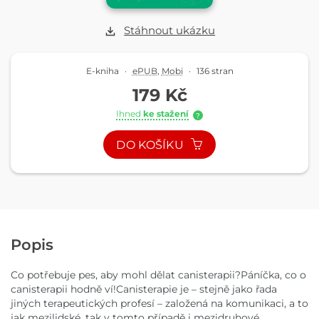
Stáhnout ukázku
E-kniha
·
ePUB
,
Mobi
·
136 stran
179 Kč
Ihned
ke stažení
?
DO KOŠÍKU
Popis
Co potřebuje pes, aby mohl dělat canisterapii?Páníčka, co o
canisterapii hodně ví!Canisterapie je – stejně jako řada
jiných terapeutických profesí – založená na komunikaci, a to
jak mezilidské, tak v tomto případě i mezidruhové.