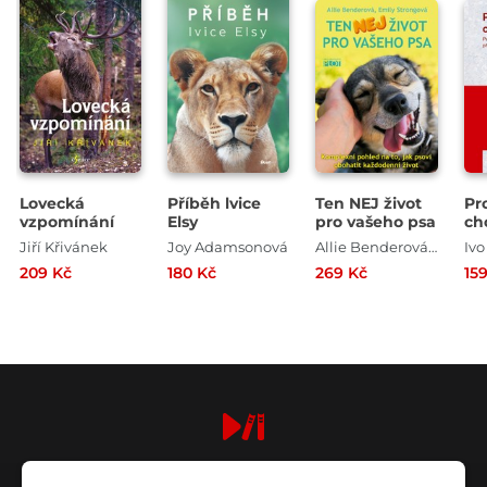
Lovecká
Příběh lvice
Ten NEJ život
Pr
vzpomínání
Elsy
pro vašeho psa
ch
Jiří Křivánek
Joy Adamsonová
Allie Benderová , Emily Strongová
Ivo
209 Kč
180 Kč
269 Kč
15
digiport.cz © 2026