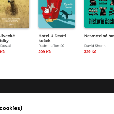
livecké
Hotel U Devíti
Nesmrtelná hr
ídky
koček
 Dostál
Radmila Tomšů
David Shenk
 Kč
209 Kč
329 Kč
O SPOLEČNOSTI
 cookies)
O nás