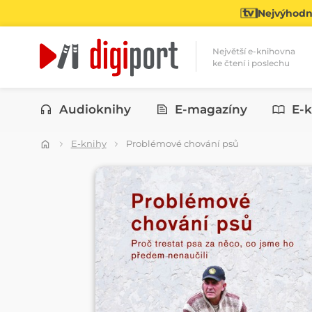
Nejvýhodně
Největší e-knihovna
ke čtení i poslechu
Kategorie
Audioknihy
E-magazíny
E-k
E-knihy
Problémové chování psů