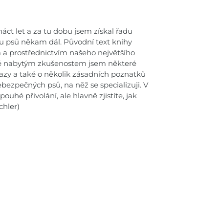
áct let a za tu dobu jsem získal řadu
ku psů někam dál. Původní text knihy
sem a prostřednictvím našeho největšího
vě nabytým zkušenostem jsem některé
otazy a také o několik zásadních poznatků
ebezpečných psů, na něž se specializuji. V
pouhé přivolání, ale hlavně zjistíte, jak
chler)