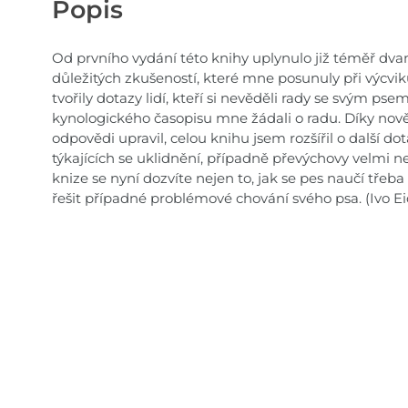
Popis
Od prvního vydání této knihy uplynulo již téměř dvan
důležitých zkušeností, které mne posunuly při výcvi
tvořily dotazy lidí, kteří si nevěděli rady se svým p
kynologického časopisu mne žádali o radu. Díky no
odpovědi upravil, celou knihu jsem rozšířil o další d
týkajících se uklidnění, případně převýchovy velmi n
knize se nyní dozvíte nejen to, jak se pes naučí třeba 
řešit případné problémové chování svého psa. (Ivo Ei