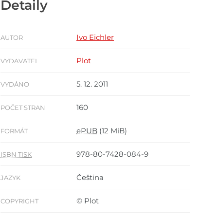
Detaily
Ivo Eichler
AUTOR
Plot
VYDAVATEL
5. 12. 2011
VYDÁNO
160
POČET STRAN
ePUB
(12 MiB)
FORMÁT
978-80-7428-084-9
ISBN TISK
Čeština
JAZYK
© Plot
COPYRIGHT