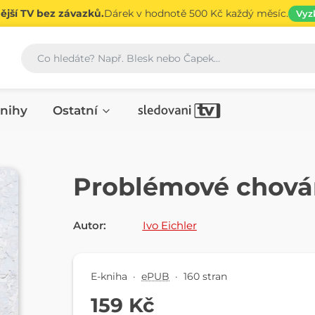
jší TV bez závazků.
Dárek v hodnotě 500 Kč každý měsíc.
Vyz
Vyhledávání
nihy
Ostatní
E-KNIHA
Problémové chová
Autor:
Ivo Eichler
E-kniha
·
ePUB
·
160 stran
159 Kč