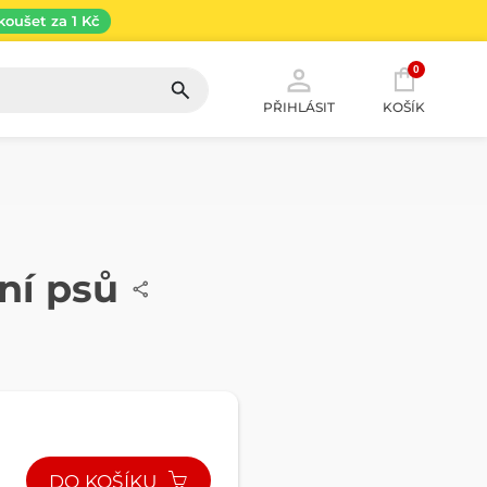
koušet za 1 Kč
0
PŘIHLÁSIT
KOŠÍK
ní psů
DO KOŠÍKU