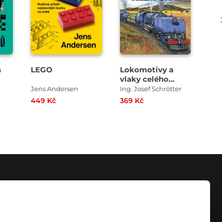
a
LEGO
Lokomotivy a
De
vlaky celého
des
světa
Jens Andersen
Ing. Josef Schrötter
449 Kč
369 Kč
229
KONTAKT
info@digiport.cz