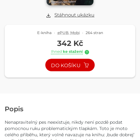
Stáhnout ukázku
E-kniha
·
ePUB
,
Mobi
·
264 stran
342 Kč
Ihned
ke stažení
?
DO KOŠÍKU
Popis
Nenapravitelný pes neexistuje, nikdy není pozdě podat
pomocnou ruku problematickým tlapkám. Toto je moto
celého příběhu, který volně navazuje na knihu: ,bude dobrej‘