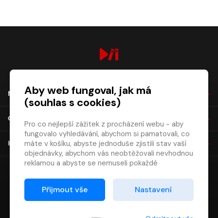
digiport.cz © 2026
Aby web fungoval, jak má
NÁKUP
(souhlas s cookies)
O SPOLEČNOSTI
Pro co nejlepší zážitek z procházení webu - aby
fungovalo vyhledávání, abychom si pamatovali, co
máte v košíku, abyste jednoduše zjistili stav vaší
KONTAKT
objednávky, abychom vás neobtěžovali nevhodnou
reklamou a abyste se nemuseli pokaždé
přihlašovat.
Proto od vás potřebujeme souhlas se
Přijmout vše
Nastavení
zpracováním souborů cookies
, tj. malých souborů,
které se dočasně ukládají ve vašem prohlížeči.
Děkujeme, že nám ho dáte a pomůžete nám tak