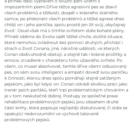
a přináší další vyprávění o soužití paní účetní s
impozantním psem.Dříve těžce agresivní pes se zbavil
všech problémů a těžkostí, dospěl v krásného statného
samce, po překonání všech problémů a těžké agrese dnes
chtějí on i jeho panička, spolu prostě jen žít svůj ,obyčejnej
život‘. Osud však má s tímhle zvířetem stále bohaté plány.
Přináší oběma do života opět těžké chvíle, složité situace,
které nemohou zvládnout bez pomoci druhých, přichází i
strach o život Conana, jiné, náročné události, ve kterých
Conan obdivuhodně obstojí, a stejně tak i krásné prožitky a
emoce, zrcadlené v charakteru toho úžasného zvířete. Po
všem, co musel absolvovat, tenhle dříve všemi odsuzovaný
pes, on sám svou inteligencí a empatií dovedl svou paničku
k činnosti, kterou dnes spolu pomáhají stejně zatíženým
pejskům, jako byl kdysi on. Conan odvádí skvělou práci jako
trenér psích parťáků, kteří trpí problematickým chováním a
je v tom neskutečně dobrej. Postupy ze společné praxe
rehabilitace problémových pejsků jsou obsahem druhé
části knihy, která popisuje nejčastěji diskutované, či stále se
opakující nedorozumění ve výchově takzvaně
problémových pejsků.