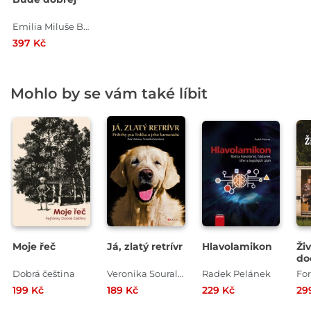
Emilia Miluše Baco
397 Kč
Mohlo by se vám také líbit
Moje řeč
Já, zlatý retrívr
Hlavolamikon
Živ
do
Dobrá čeština
Veronika Souralová , Dan Materna
Radek Pelánek
For
199 Kč
189 Kč
229 Kč
29