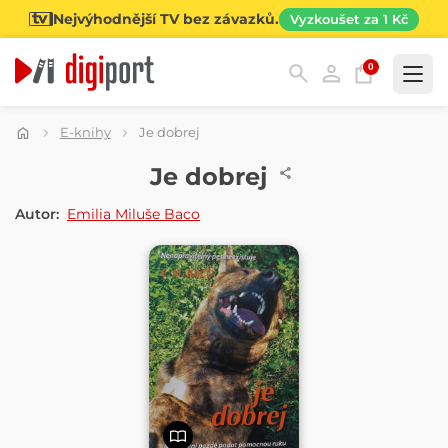
Nejvýhodnější TV bez závazků.
Vyzkoušet za 1 Kč
0
Kategorie
E-knihy
Je dobrej
E-KNIHA
Je dobrej
Autor:
Emilia Miluše Baco