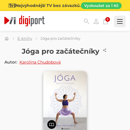
Nejvýhodnější TV bez závazků.
Vyzkoušet za 1 Kč
0
Kategorie
E-knihy
Jóga pro začátečníky
E-KNIHA
Jóga pro začátečníky
Autor:
Karolína Chudobová