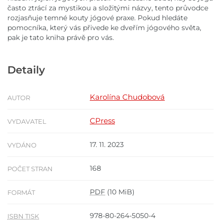
často ztrácí za mystikou a složitými názvy, tento průvodce
rozjasňuje temné kouty jógové praxe. Pokud hledáte
pomocníka, který vás přivede ke dveřím jógového světa,
pak je tato kniha právě pro vás.
Detaily
Karolína Chudobová
AUTOR
CPress
VYDAVATEL
17. 11. 2023
VYDÁNO
168
POČET STRAN
PDF
(10 MiB)
FORMÁT
978-80-264-5050-4
ISBN TISK