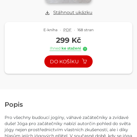
Stáhnout ukázku
E-kniha
·
PDF
·
168 stran
299 Kč
Ihned
ke stažení
?
DO KOŠÍKU
Popis
Pro všechny budoucí jogíny, váhavé začátečníky a zvídavé
duše! Jóga pro začátečníky nabízí autorčin pohled do světa
jógy nejen prostřednictvím vlastních zkušeností, ale i díky
hlasům jejích jógových přátel. V současné době, kdy se jóga