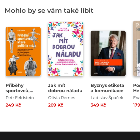
Mohlo by se vám také líbit
Příběhy
Jak mít
Byznys etiketa
Po
sportovců,
dobrou náladu
a komunikace
He
které políbila
ho
Petr Feldstein
Olivia Remes
Ladislav Špaček
múza
do
249 Kč
209 Kč
349 Kč
17