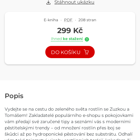
Stáhnout ukázku
E-kniha
·
PDF
·
208 stran
299 Kč
Ihned
ke stažení
?
DO KOŠÍKU
Popis
Vydejte se na cestu do zeleného světa rostlin se Zuzkou a
Tomášem! Zakladatelé populárního e-shopu s pokojovkami
vám předají své zaručené tipy a seznámí vás s moderními
pěstitelskými trendy – od množení rostlin přes boj se
škůdci až po hydroponické pěstování bez substrátu. Odhalí