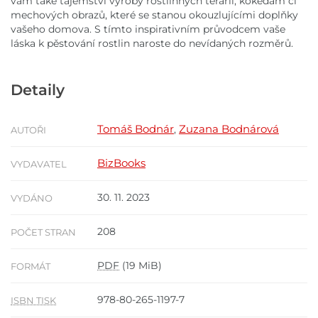
vám také tajemství výroby rostlinných terárií, kokedam či
mechových obrazů, které se stanou okouzlujícími doplňky
vašeho domova. S tímto inspirativním průvodcem vaše
láska k pěstování rostlin naroste do nevídaných rozměrů.
Detaily
Tomáš Bodnár
Zuzana Bodnárová
,
AUTOŘI
BizBooks
VYDAVATEL
30. 11. 2023
VYDÁNO
208
POČET STRAN
PDF
(19 MiB)
FORMÁT
978-80-265-1197-7
ISBN TISK