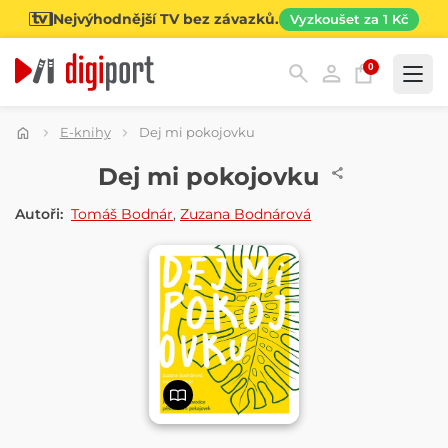
Nejvýhodnější TV bez závazků.
Vyzkoušet za 1 Kč
0
Kategorie
E-knihy
Dej mi pokojovku
E-KNIHA
Dej mi pokojovku
Autoři:
Tomáš Bodnár
,
Zuzana Bodnárová