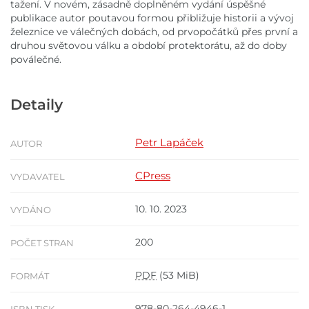
tažení. V novém, zásadně doplněném vydání úspěšné
publikace autor poutavou formou přibližuje historii a vývoj
železnice ve válečných dobách, od prvopočátků přes první a
druhou světovou válku a období protektorátu, až do doby
poválečné.
Detaily
Petr Lapáček
AUTOR
CPress
VYDAVATEL
10. 10. 2023
VYDÁNO
200
POČET STRAN
PDF
(53 MiB)
FORMÁT
978-80-264-4946-1
ISBN TISK