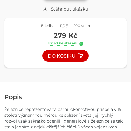
Stáhnout ukázku
E-kniha
·
PDF
·
200 stran
279 Kč
Ihned
ke stažení
?
DO KOŠÍKU
Popis
Železnice reprezentovaná parní lokomotivou přispěla v 19.
století významnou měrou ke sblížení světa, její rychlý
rozvoj však zakrátko ocenili i generálové a železnice se tak
stala jedním z nejdůležitějších článků všech vojenských