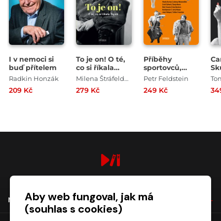
I v nemoci si
To je on! O té,
Příběhy
Ca
buď přítelem
co si říkala
sportovců,
Sk
Toyen
které políbila
Ha
Radkin Honzák
Milena Štráfeldová
Petr Feldstein
To
múza
He
209 Kč
279 Kč
249 Kč
34
digiport.cz © 2026
Aby web fungoval, jak má
NÁKUP
(souhlas s cookies)