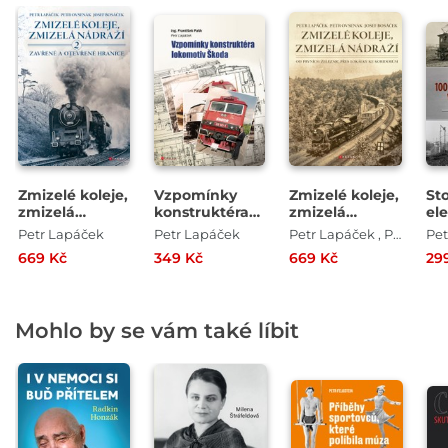
Zmizelé koleje,
Vzpomínky
Zmizelé koleje,
Sto
zmizelá
konstruktéra
zmizelá
ele
nádraží 2
lokomotiv
nádraží
tra
Petr Lapáček
Petr Lapáček
Petr Lapáček , Petr Ovsenák , Josef Bosáček
Pet
Škoda
Če
669 Kč
349 Kč
669 Kč
29
Mohlo by se vám také líbit