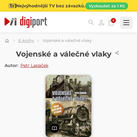
Nejvýhodnější TV bez závazků.
Vyzkoušet za 1 Kč
0
Kategorie
E-knihy
Vojenské a válečné vlaky
E-KNIHA
Vojenské a válečné vlaky
Autor:
Petr Lapáček