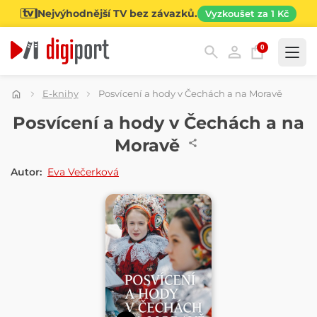
Nejvýhodnější TV bez závazků.
Vyzkoušet za 1 Kč
0
Kategorie
E-knihy
Posvícení a hody v Čechách a na Moravě
E-KNIHA
Posvícení a hody v Čechách a na
Moravě
Autor:
Eva Večerková