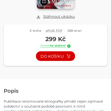
Stáhnout ukázku
E-kniha
·
ePUB
,
PDF
·
288 stran
299 Kč
Ihned
ke stažení
?
DO KOŠÍKU
Popis
Publikace renomované etnografky přináší nejen zajímavé
svědectví o současné podobě posvícení, k nimž