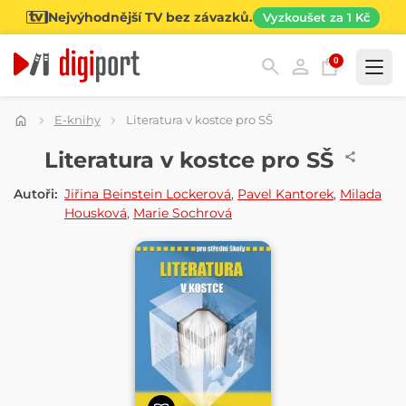
Nejvýhodnější TV bez závazků.
Vyzkoušet za 1 Kč
0
Kategorie
E-knihy
Literatura v kostce pro SŠ
E-KNIHA
Literatura v kostce pro SŠ
Autoři:
Jiřina Beinstein Lockerová
,
Pavel Kantorek
,
Milada
Housková
,
Marie Sochrová