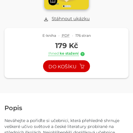
Stáhnout ukázku
E-kniha
·
PDF
·
176 stran
179 Kč
Ihned
ke stažení
?
DO KOŠÍKU
Popis
Neváhejte a pořiďte si učebnici, která přehledně shrnuje
veškeré učivo světové a české literatury probírané na
středních školách. Nejoblíbenější doplňková učebnice