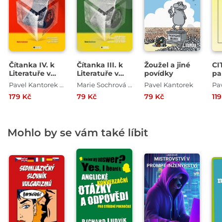
Čítanka IV. k
Čítanka III. k
Žoužel a jiné
CI
Literatuře v
Literatuře v
povídky
pa
kostce pro SŠ
kostce pro SŠ
Pavel Kantorek , Marie Sochrová
Marie Sochrová , Pavel Kantorek
Pavel Kantorek
Pa
179 Kč
79 Kč
79 Kč
11
Mohlo by se vám také líbit