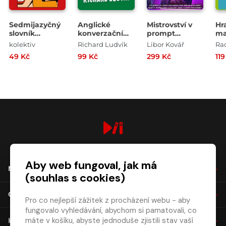
Sedmijazyčný
Anglické
Mistrovství v
Hr
slovník
konverzační
prompt
ma
vulgarismů
otázky a
inženýrství
Hř
kolektiv
Richard Ludvík
Libor Kovář
Ra
odpovědi pro
pl
49 Kč
99 Kč
299 Kč
119
středně
kř
pokročilé
čís
digiport.cz © 2026
Aby web fungoval, jak má
NÁKUP
(souhlas s cookies)
O SPOLEČNOSTI
Pro co nejlepší zážitek z procházení webu - aby
fungovalo vyhledávání, abychom si pamatovali, co
máte v košíku, abyste jednoduše zjistili stav vaší
KONTAKT