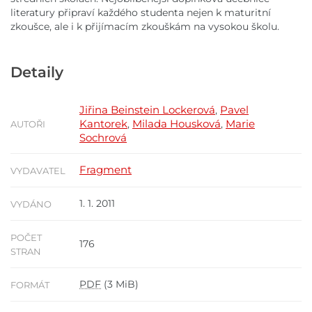
literatury připraví každého studenta nejen k maturitní
zkoušce, ale i k přijímacím zkouškám na vysokou školu.
Detaily
Jiřina Beinstein Lockerová
Pavel
,
Kantorek
Milada Housková
Marie
,
,
AUTOŘI
Sochrová
Fragment
VYDAVATEL
1. 1. 2011
VYDÁNO
POČET
176
STRAN
PDF
(3 MiB)
FORMÁT