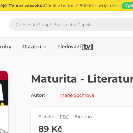
jší TV bez závazků.
Dárek v hodnotě 500 Kč každý měsíc.
Vyz
Vyhledávání
nihy
Ostatní
E-KNIHA
Maturita - Literatu
Autor:
Marie Sochrová
E-kniha
·
PDF
·
64 stran
89 Kč