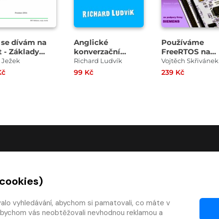
 se dívám na
Anglické
Používáme
t - Základy
konverzační
FreeRTOS na
roekonomie s
otázky a odpovědi
mikrokontrole
p Ježek
Richard Ludvík
Vojtěch Skřivánek
orem, Po-
pro věčné
STM32
Kč
99 Kč
239 Kč
Pil !!!
začátečníky
O SPOLEČNOSTI
 cookies)
O nás
Kontakty
valo vyhledávání, abychom si pamatovali, co máte v
y, abychom vás neobtěžovali nevhodnou reklamou a
mínky
Články