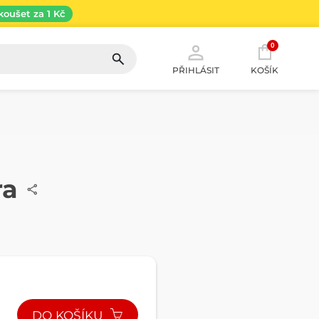
koušet za 1 Kč
0
PŘIHLÁSIT
KOŠÍK
ra
DO KOŠÍKU