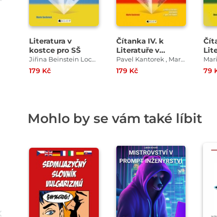
Literatura v
Čítanka IV. k
Číta
kostce pro SŠ
Literatuře v
Lit
kostce pro SŠ
kos
Jiřina Beinstein Lockerová , Pavel Kantorek , Milada Housková , Marie Sochrová
Pavel Kantorek , Marie Sochrová
179 Kč
179 Kč
79 
Mohlo by se vám také líbit