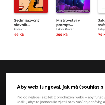
Sedmijazyčný
Mistrovství v
Jak
slovník
prompt
svě
vulgarismů
inženýrství
mik
kolektiv
Libor Kovář
Fili
hum
49 Kč
299 Kč
79 
Cho-
NÁKUP
Aby web fungoval, jak má (souhlas s
Časté dotazy
Platba
Pro co nejlepší zážitek z procházení webu - aby fungo
košíku, abyste jednoduše zjistili stav vaší objednávk
Obchodní pod
digiport.cz © 2026