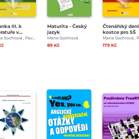
nka III. k
Maturita - Český
Čtenářský dení
eratuře v
jazyk
kostce pro SŠ
tce pro SŠ
Marie Sochrová , Pavel Kantorek
Marie Sochrová
Kč
89 Kč
179 Kč