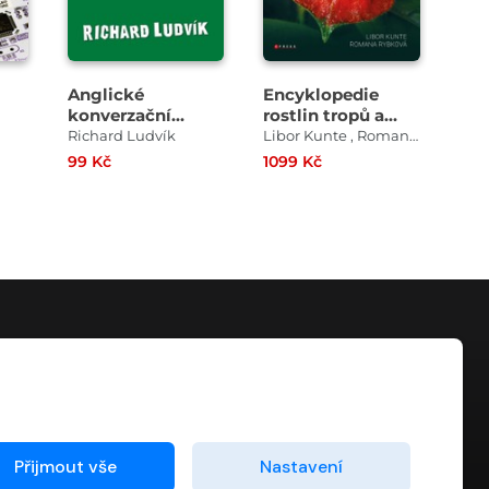
Anglické
Encyklopedie
Do
konverzační
rostlin tropů a
pro
ru
otázky a odpovědi
subtropů
češ
Richard Ludvík
Libor Kunte , Romana Rybková
Bar
pro středně
pr
99 Kč
1099 Kč
159
pokročilé
KONTAKT
info@digiport.cz
Přijmout vše
Nastavení