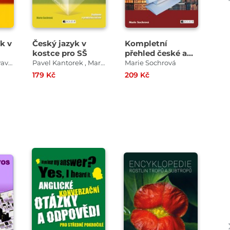
k v
Český jazyk v
Kompletní
Čít
kostce pro SŠ
přehled české a
Lit
světové literatury
kos
Marie Sochrová , Pavel Kantorek
Pavel Kantorek , Marie Sochrová
Marie Sochrová
179 Kč
209 Kč
179