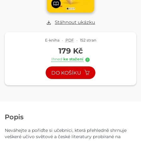
Stáhnout ukázku
E-kniha
·
PDF
·
152 stran
179 Kč
Ihned
ke stažení
?
DO KOŠÍKU
Popis
Neváhejte a pořiďte si učebnici, která přehledně shrnuje
veškeré učivo světové a české literatury probírané na