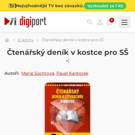
Nejvýhodnější TV bez závazků.
Vyzkoušet za 1 Kč
0
Kategorie
E-knihy
Čtenářský deník v kostce pro SŠ
E-KNIHA
Čtenářský deník v kostce pro SŠ
Autoři:
Marie Sochrová
,
Pavel Kantorek