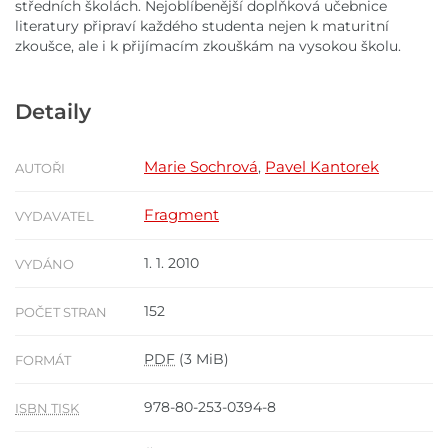
středních školách. Nejoblíbenější doplňková učebnice
literatury připraví každého studenta nejen k maturitní
zkoušce, ale i k přijímacím zkouškám na vysokou školu.
Detaily
Marie Sochrová
Pavel Kantorek
,
AUTOŘI
Fragment
VYDAVATEL
1. 1. 2010
VYDÁNO
152
POČET STRAN
PDF
(3 MiB)
FORMÁT
978-80-253-0394-8
ISBN TISK