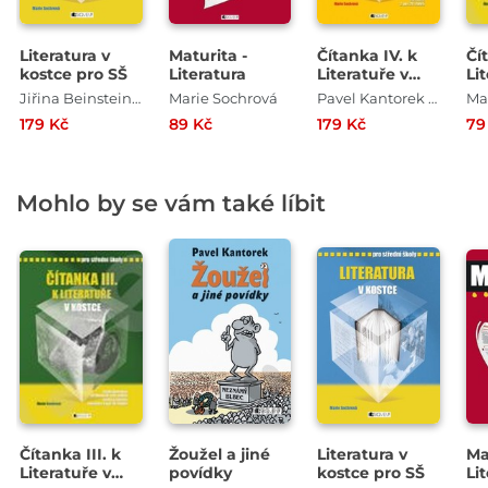
Literatura v
Maturita -
Čítanka IV. k
Čít
kostce pro SŠ
Literatura
Literatuře v
Li
kostce pro SŠ
ko
Jiřina Beinstein Lockerová , Pavel Kantorek , Milada Housková , Marie Sochrová
Marie Sochrová
Pavel Kantorek , Marie Sochrová
179 Kč
89 Kč
179 Kč
79
Mohlo by se vám také líbit
Čítanka III. k
Žoužel a jiné
Literatura v
Ma
Literatuře v
povídky
kostce pro SŠ
Li