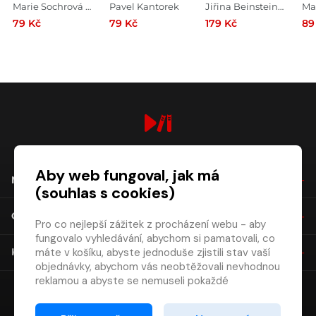
kostce pro SŠ
Marie Sochrová , Pavel Kantorek
Pavel Kantorek
Jiřina Beinstein Lockerová , Pavel Kantorek , Milada Housková , Marie Sochrová
Ma
79 Kč
79 Kč
179 Kč
89
digiport.cz © 2026
Aby web fungoval, jak má
NÁKUP
(souhlas s cookies)
O SPOLEČNOSTI
Pro co nejlepší zážitek z procházení webu - aby
fungovalo vyhledávání, abychom si pamatovali, co
máte v košíku, abyste jednoduše zjistili stav vaší
KONTAKT
objednávky, abychom vás neobtěžovali nevhodnou
reklamou a abyste se nemuseli pokaždé
přihlašovat.