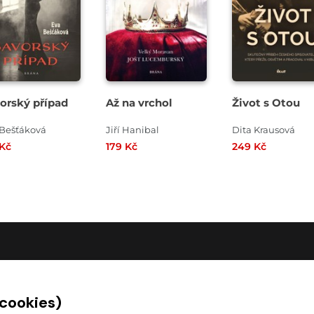
orský případ
Až na vrchol
Život s Otou
 Bešťáková
Jiří Hanibal
Dita Krausová
 Kč
179 Kč
249 Kč
O SPOLEČNOSTI
 cookies)
O nás