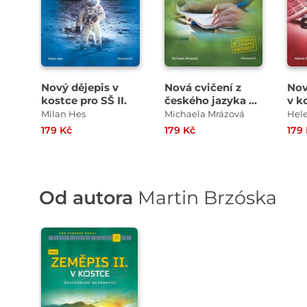
Nový dějepis v
Nová cvičení z
Nov
kostce pro SŠ II.
českého jazyka v
v k
kostce pro SŠ
Milan Hes
Michaela Mrázová
Hele
179 Kč
179 Kč
179
Od autora
Martin Brzóska