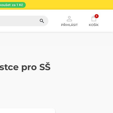
koušet za 1 Kč
0
PŘIHLÁSIT
KOŠÍK
stce pro SŠ