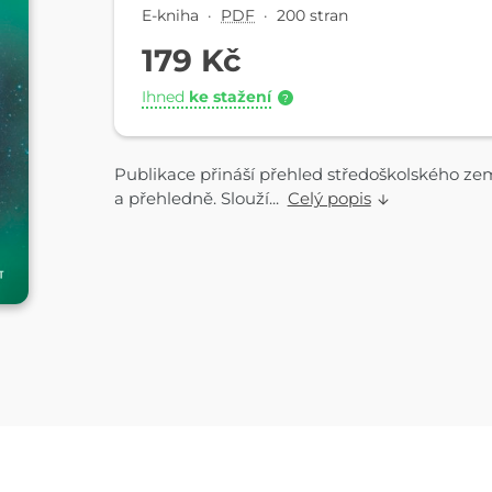
E-kniha
·
PDF
·
200 stran
179 Kč
Ihned
ke stažení
?
Publikace přináší přehled středoškolského země
a přehledně. Slouží...
Celý popis