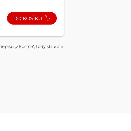
DO KOŠÍKU
pisu ,v kostce‘, tedy stručně