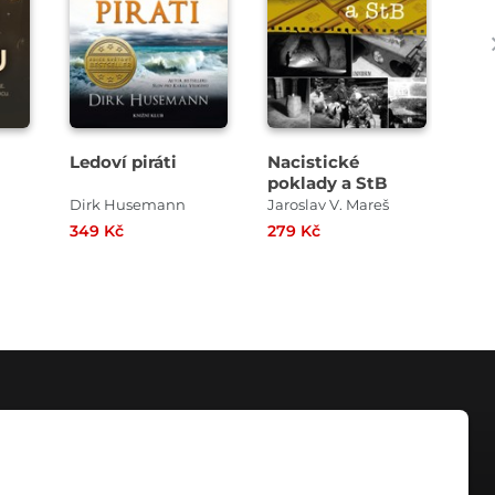
Ledoví piráti
Nacistické
Zim
poklady a StB
Dirk Husemann
Jaroslav V. Mareš
Han
349 Kč
279 Kč
229
KONTAKT
info@digiport.cz