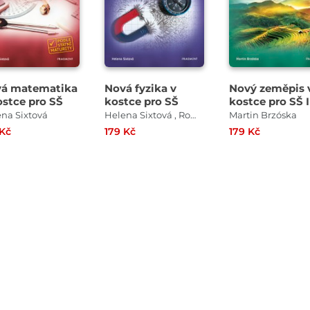
á matematika
Nová fyzika v
Nový zeměpis 
ostce pro SŠ
kostce pro SŠ
kostce pro SŠ I
na Sixtová
Helena Sixtová , Roman Sixta
Martin Brzóska
 Kč
179 Kč
179 Kč