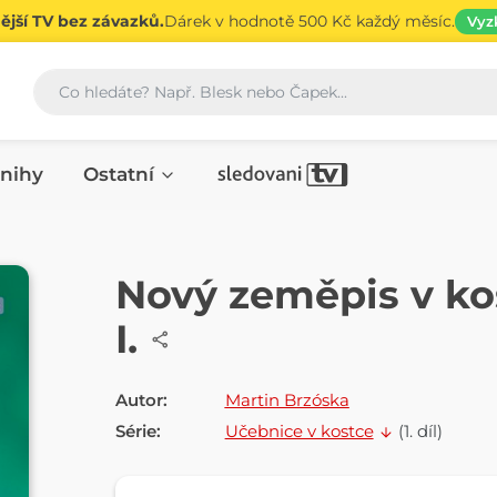
jší TV bez závazků.
Dárek v hodnotě 500 Kč každý měsíc.
Vyz
Vyhledávání
nihy
Ostatní
E-KNIHA
Nový zeměpis v ko
I.
Autor:
Martin Brzóska
Série:
Učebnice v kostce
(1. díl)