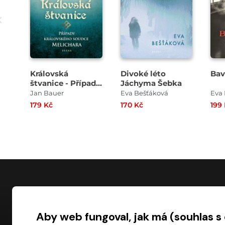
Královská
Divoké léto
Bav
štvanice - Případy
Jáchyma Šebka
královského
Jan Bauer
Eva Bešťáková
Eva
soudce Melichara
179 Kč
170 Kč
199
NÁKUP
Aby web fungoval, jak má (souhlas s
Časté dotazy