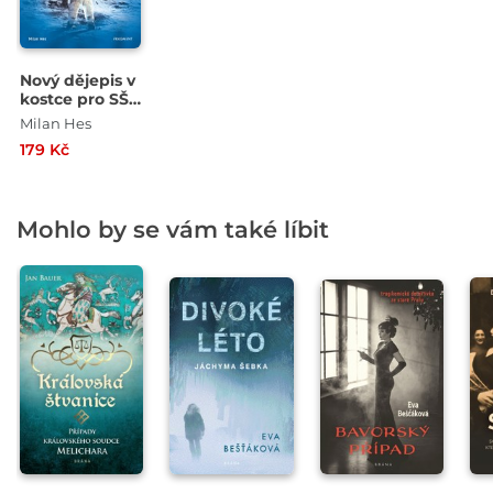
Nový dějepis v
kostce pro SŠ
II.
Milan Hes
179 Kč
Mohlo by se vám také líbit