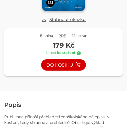
Stáhnout ukázku
E-kniha
·
PDF
·
224 stran
179 Kč
Ihned
ke stažení
?
DO KOŠÍKU
Popis
Publikace přináší přehled středoškolského dějepisu ‘v
kostce’, tedy stručně a přehledně. Obsahuje výklad