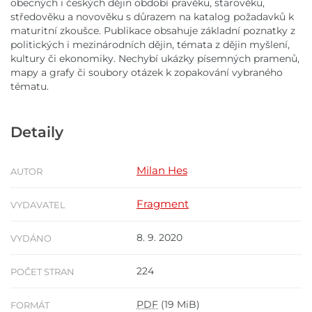
obecných i českých dějin období pravěku, starověku,
středověku a novověku s důrazem na katalog požadavků k
maturitní zkoušce. Publikace obsahuje základní poznatky z
politických i mezinárodních dějin, témata z dějin myšlení,
kultury či ekonomiky. Nechybí ukázky písemných pramenů,
mapy a grafy či soubory otázek k zopakování vybraného
tématu.
Detaily
Milan Hes
AUTOR
Fragment
VYDAVATEL
8. 9. 2020
VYDÁNO
224
POČET STRAN
PDF
(19 MiB)
FORMÁT