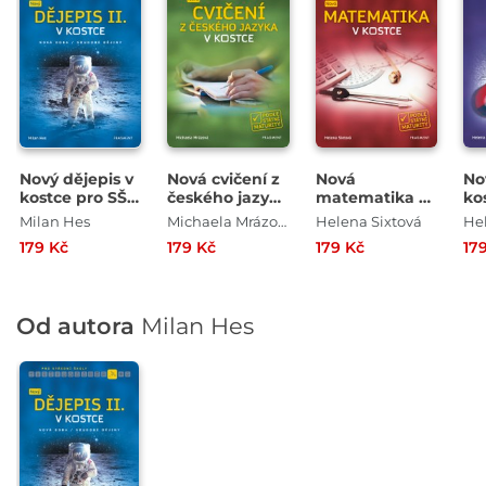
Nový dějepis v
Nová cvičení z
Nová
No
kostce pro SŠ
českého jazyka
matematika v
ko
II.
v kostce pro SŠ
kostce pro SŠ
Milan Hes
Michaela Mrázová
Helena Sixtová
179 Kč
179 Kč
179 Kč
17
Od autora
Milan Hes