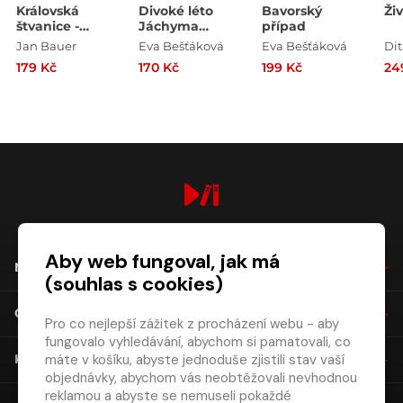
Královská
Divoké léto
Bavorský
Ži
štvanice -
Jáchyma
případ
Případy
Šebka
Jan Bauer
Eva Bešťáková
Eva Bešťáková
Dit
královského
179 Kč
170 Kč
199 Kč
24
soudce
Melichara
digiport.cz © 2026
Aby web fungoval, jak má
NÁKUP
(souhlas s cookies)
O SPOLEČNOSTI
Pro co nejlepší zážitek z procházení webu - aby
fungovalo vyhledávání, abychom si pamatovali, co
máte v košíku, abyste jednoduše zjistili stav vaší
KONTAKT
objednávky, abychom vás neobtěžovali nevhodnou
reklamou a abyste se nemuseli pokaždé