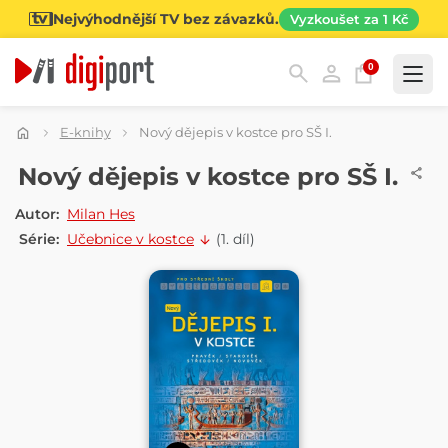
Nejvýhodnější TV bez závazků.
Vyzkoušet za 1 Kč
0
Kategorie
E-knihy
Nový dějepis v kostce pro SŠ I.
E-KNIHA
Nový dějepis v kostce pro SŠ I.
Autor:
Milan Hes
Série:
Učebnice v kostce
(1. díl)