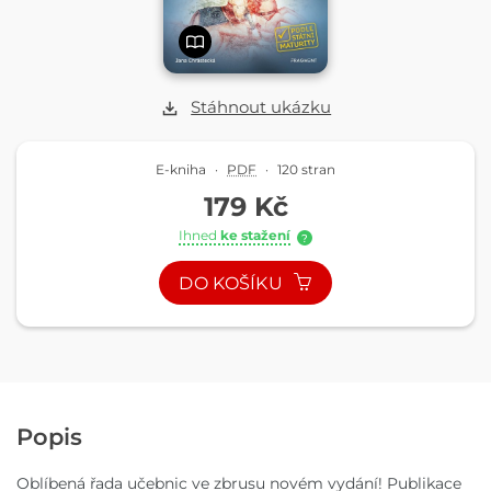
Stáhnout ukázku
E-kniha
·
PDF
·
120 stran
179 Kč
Ihned
ke stažení
?
DO KOŠÍKU
Popis
Oblíbená řada učebnic ve zbrusu novém vydání! Publikace