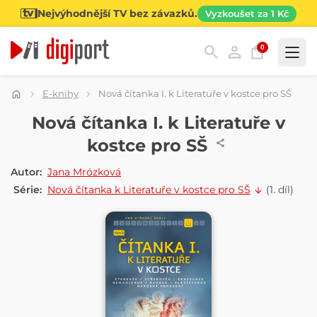
Nejvýhodnější TV bez závazků.
Vyzkoušet za 1 Kč
0
Kategorie
E-knihy
Nová čítanka I. k Literatuře v kostce pro SŠ
E-KNIHA
Nová čítanka I. k Literatuře v
kostce pro SŠ
Autor:
Jana Mrózková
Série:
Nová čítanka k Literatuře v kostce pro SŠ
(1. díl)