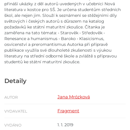
přináší ukázky z děl autorů uvedených v učebnici Nová
literatura v kostce pro SŠ. Je určena studentům středních
škol, ale nejen jim. Slouží k seznámení se stěžejními díly
světových i českých autorů s důrazem na katalog
požadavků ke státní maturitní zkoušce. Čítanka je
zaměřena na tato témata: • Starověk • Středověk •
Renesance a humanismus • Baroko • Klasicismus,
osvícenství a preromantismus Autorka při přípravě
publikace využila své dlouholeté zkušenosti s výukou
literatury na střední odborné škole a zvláště s přípravou
studentů ke státní maturitní zkoušce.
Detaily
Jana Mrózková
AUTOR
Fragment
VYDAVATEL
1. 1. 2019
VYDÁNO