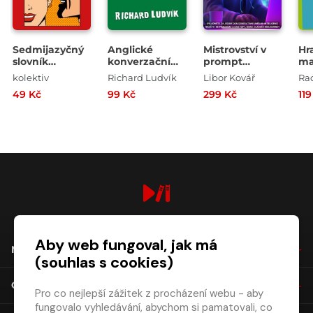
Sedmijazyčný
Anglické
Mistrovství v
Hr
slovník
konverzační
prompt
ma
vulgarismů
otázky a
inženýrství
Hř
kolektiv
Richard Ludvík
Libor Kovář
Ra
odpovědi pro
pl
49 Kč
99 Kč
299 Kč
119
středně
kř
pokročilé
čís
digiport.cz © 2026
Aby web fungoval, jak má
NÁKUP
(souhlas s cookies)
O SPOLEČNOSTI
Pro co nejlepší zážitek z procházení webu - aby
fungovalo vyhledávání, abychom si pamatovali, co