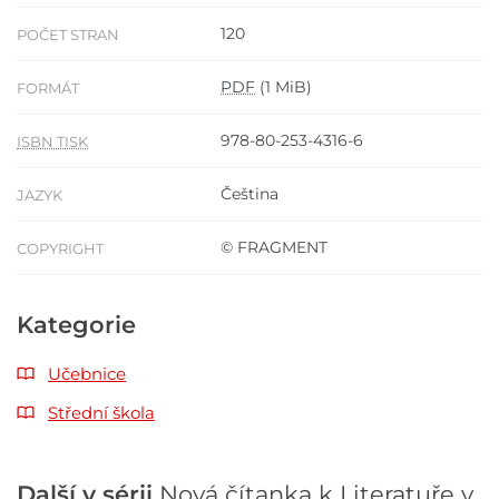
120
POČET STRAN
PDF
(1 MiB)
FORMÁT
978-80-253-4316-6
ISBN TISK
Čeština
JAZYK
© FRAGMENT
COPYRIGHT
Kategorie
Učebnice
Střední škola
Další v sérii
Nová čítanka k Literatuře v