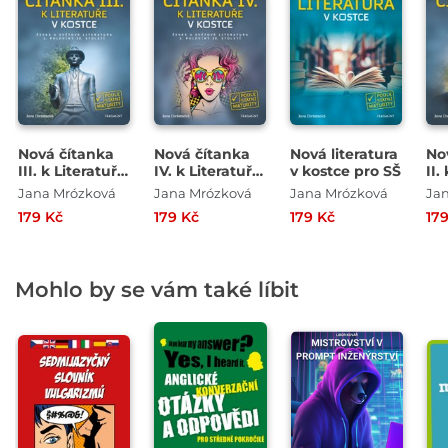
Nová čítanka
Nová čítanka
Nová literatura
No
III. k Literatuře
IV. k Literatuře
v kostce pro SŠ
II.
v kostce pro SŠ
v kostce pro SŠ
v 
Jana Mrózková
Jana Mrózková
Jana Mrózková
Ja
179 Kč
179 Kč
179 Kč
17
Mohlo by se vám také líbit