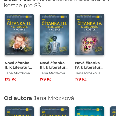
kostce pro SŠ
Nová čítanka
Nová čítanka
Nová čítanka
II. k Literatuře
III. k Literatuře
IV. k Literatuře
v kostce pro SŠ
v kostce pro SŠ
v kostce pro SŠ
Jana Mrózková
Jana Mrózková
Jana Mrózková
179 Kč
179 Kč
179 Kč
Od autora
Jana Mrózková