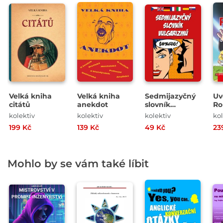
Velká kniha
Velká kniha
Sedmijazyčný
Uv
citátů
anekdot
slovník
Ro
vulgarismů
kolektiv
kolektiv
kolektiv
kol
199 Kč
139 Kč
49 Kč
23
Mohlo by se vám také líbit