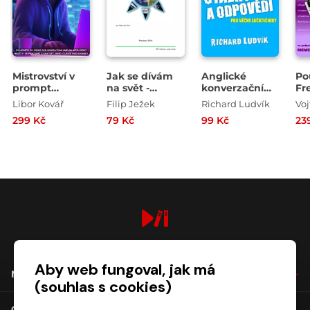
Mistrovství v
Jak se dívám
Anglické
Po
prompt
na svět -
konverzační
Fr
inženýrství
Základy
otázky a
mi
Libor Kovář
Filip Ježek
Richard Ludvík
mikroekonomie
odpovědi pro
ST
299 Kč
79 Kč
99 Kč
23
s humorem,
věčné
Po-Cho-Pil !!!
začátečníky
digiport.cz © 2026
Aby web fungoval, jak má
NÁKUP
(souhlas s cookies)
O SPOLEČNOSTI