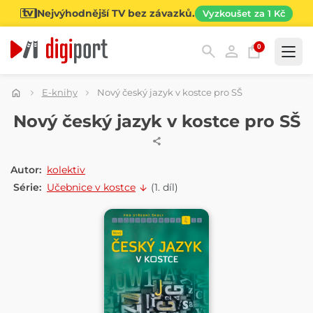
Nejvýhodnější TV bez závazků.
Vyzkoušet za 1 Kč
0
Kategorie
E-knihy
Nový český jazyk v kostce pro SŠ
E-KNIHA
Nový český jazyk v kostce pro SŠ
Autor:
kolektiv
Série:
Učebnice v kostce
(1. díl)