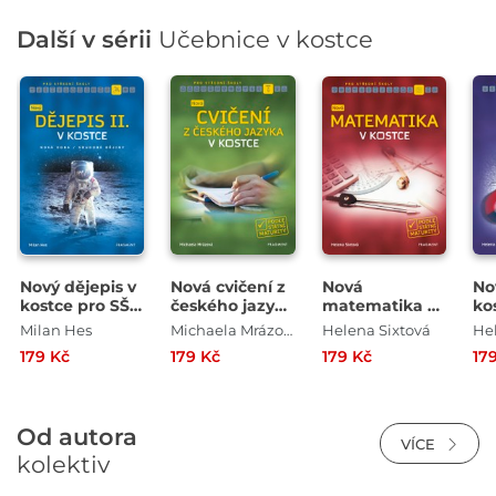
Další v sérii
Učebnice v kostce
Nový dějepis v
Nová cvičení z
Nová
No
kostce pro SŠ
českého jazyka
matematika v
ko
II.
v kostce pro SŠ
kostce pro SŠ
Milan Hes
Michaela Mrázová
Helena Sixtová
179 Kč
179 Kč
179 Kč
17
Od autora
VÍCE
kolektiv