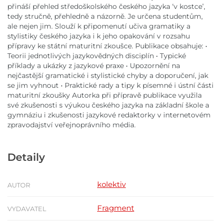
přináší přehled středoškolského českého jazyka ‘v kostce’,
tedy stručně, přehledně a názorně. Je určena studentům,
ale nejen jim. Slouží k připomenutí učiva gramatiky a
stylistiky českého jazyka i k jeho opakování v rozsahu
přípravy ke státní maturitní zkoušce. Publikace obsahuje: •
Teorii jednotlivých jazykovědných disciplín • Typické
příklady a ukázky z jazykové praxe • Upozornění na
nejčastější gramatické i stylistické chyby a doporučení, jak
se jim vyhnout • Praktické rady a tipy k písemné i ústní části
maturitní zkoušky Autorka při přípravě publikace využila
své zkušenosti s výukou českého jazyka na základní škole a
gymnáziu i zkušenosti jazykové redaktorky v internetovém
zpravodajství veřejnoprávního média.
Detaily
kolektiv
AUTOR
Fragment
VYDAVATEL