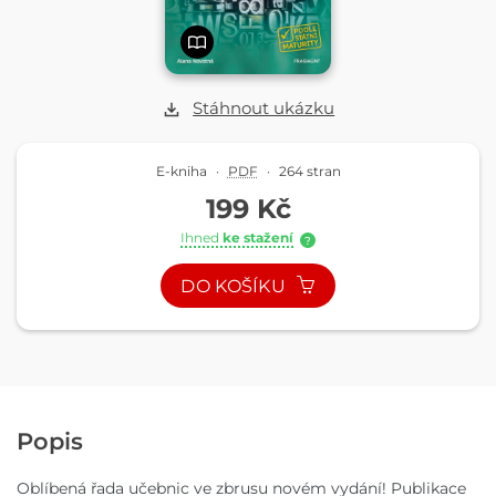
Stáhnout ukázku
E-kniha
·
PDF
·
264 stran
199 Kč
Ihned
ke stažení
?
DO KOŠÍKU
Popis
Oblíbená řada učebnic ve zbrusu novém vydání! Publikace