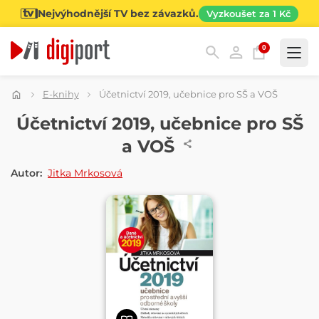
Nejvýhodnější TV bez závazků.
Vyzkoušet za 1 Kč
0
Kategorie
E-knihy
Účetnictví 2019, učebnice pro SŠ a VOŠ
E-KNIHA
Účetnictví 2019, učebnice pro SŠ
a VOŠ
Autor:
Jitka Mrkosová