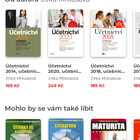
Účetnictví
Účetnictví
Účetnictví
Úč
2014, učebnice
2020, učebnice
2018, učebnice
20
pro SŠ a VOŠ
pro SŠ a VOŠ
pro SŠ a VOŠ
pr
Jitka Mrkosová
Jitka Mrkosová
Jitka Mrkosová
Jit
169 Kč
249 Kč
189 Kč
18
Mohlo by se vám také líbit