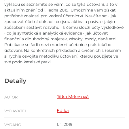
výkladu se seznámíte se vším, co se týká účtování, a to v
aktuálním znění od 1. ledna 2019. Umožníme vám získat
potřebné znalosti pro vedení účetnictví. Naučíte se: • jak
zpracovat účetní doklad • co jsou aktiva a pasiva • jakým
způsobem sestavit rozvahu • k čemu slouží účty výsledkové
• co je syntetická a analytická evidence • jak účtovat
finanční a dlouhodobý majetek, zásoby, mzdy, daně atd.
Publikace se řadí mezi moderní učebnice praktického
účtování. Na konkrétních příkladech a cvičeních s řešením
si rychle osvojíte metodiku účtování, kterou použijete ve
své podnikatelské praxi.
Detaily
Jitka Mrkosová
AUTOR
Edika
VYDAVATEL
1. 1. 2019
VYDÁNO