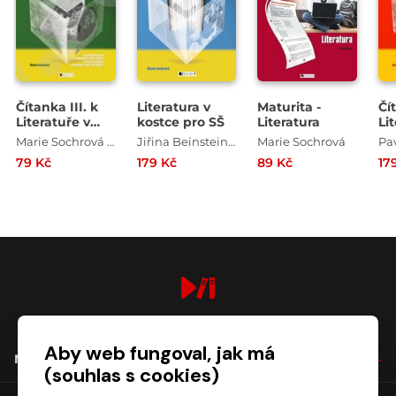
Čítanka III. k
Literatura v
Maturita -
Čí
Literatuře v
kostce pro SŠ
Literatura
Li
kostce pro SŠ
ko
Marie Sochrová , Pavel Kantorek
Jiřina Beinstein Lockerová , Pavel Kantorek , Milada Housková , Marie Sochrová
Marie Sochrová
79 Kč
179 Kč
89 Kč
17
digiport.cz © 2026
Aby web fungoval, jak má
NÁKUP
(souhlas s cookies)