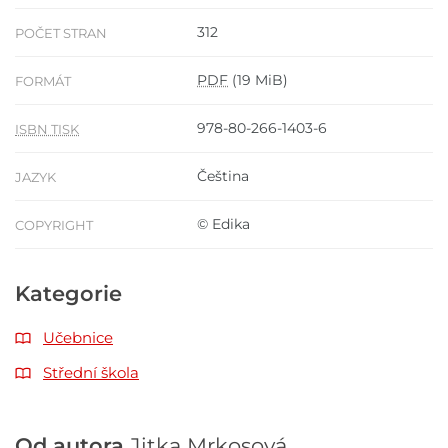
312
POČET STRAN
PDF
(19 MiB)
FORMÁT
978-80-266-1403-6
ISBN TISK
Čeština
JAZYK
© Edika
COPYRIGHT
Kategorie
Učebnice
Střední škola
Od autora
Jitka Mrkosová