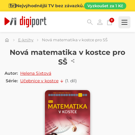
Nejvýhodnější TV bez závazků.
Vyzkoušet za 1 Kč
0
Kategorie
E-knihy
Nová matematika v kostce pro SŠ
E-KNIHA
Nová matematika v kostce pro
SŠ
Autor:
Helena Sixtová
Série:
Učebnice v kostce
(1. díl)