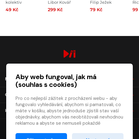
vulgarismů
inženýrství
Základy
ot
kolektiv
Libor Kovář
Filip Ježek
Ri
mikroekonomie
od
49 Kč
299 Kč
79 Kč
99
s humorem,
vě
Po-Cho-Pil !!!
za
digiport.cz © 2026
Aby web fungoval, jak má
NÁKUP
(souhlas s cookies)
O SPOLEČNOSTI
Pro co nejlepší zážitek z procházení webu - aby
fungovalo vyhledávání, abychom si pamatovali, co
máte v košíku, abyste jednoduše zjistili stav vaší
KONTAKT
objednávky, abychom vás neobtěžovali nevhodnou
reklamou a abyste se nemuseli pokaždé
přihlašovat.