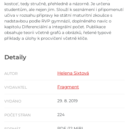
kostce‘, tedy stručně, přehledně a názorně. Je určena
studentům, ale nejen jim. Slouží k seznámení i připomenutí
učiva v rozsahu přípravy ke státní maturitní zkoušce s
nadstavbou podle RVP gymnázií, doplněného navíc o
kapitolu Diferenciální a integrální počet. Publikace
obsahuje teorii včetně grafů a obrázků, řešené typové
příklady a úlohy k procvičení včetně klíče.
Detaily
Helena Sixtová
AUTOR
Fragment
VYDAVATEL
29. 8. 2019
VYDÁNO
224
POČET STRAN
PDF
(12 MiB)
FORMÁT