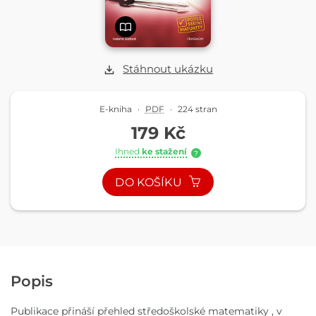
Stáhnout ukázku
E-kniha
·
PDF
·
224 stran
179 Kč
Ihned
ke stažení
?
DO KOŠÍKU
Popis
Publikace přináší přehled středoškolské matematiky , v