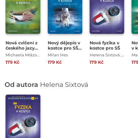
Nová cvičení z
Nový dějepis v
Nová fyzika v
No
českého jazyka
kostce pro SŠ
kostce pro SŠ
v 
v kostce pro SŠ
II.
II.
Michaela Mrázová
Milan Hes
Helena Sixtová , Roman Sixta
Ma
179 Kč
179 Kč
179 Kč
17
Od autora
Helena Sixtová