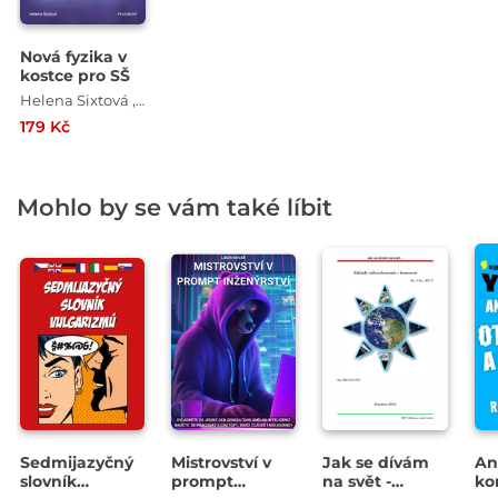
Nová fyzika v
kostce pro SŠ
Helena Sixtová , Roman Sixta
179 Kč
Mohlo by se vám také líbit
Sedmijazyčný
Mistrovství v
Jak se dívám
An
slovník
prompt
na svět -
ko