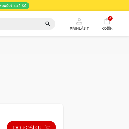
koušet za 1 Kč
0
PŘIHLÁSIT
KOŠÍK
DO KOŠÍKU