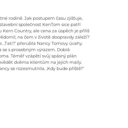
tné rodině. Jak postupem času zjišťuje,
o stavební společnost KenTom sice patří
 Kern Country, ale cena za úspěch je příliš
ědomil, na čem v životě doopravdy záleží?
. ,Tati?‘ přerušila Nancy Tomovy úvahy.
la se s prosebným výrazem. Dobrá
oma. Téměř vzápětí svůj spásný plán
vědět dvěma klientům na jejich maily.
ancy se rozesmutnila. ,Kdy bude příště?‘