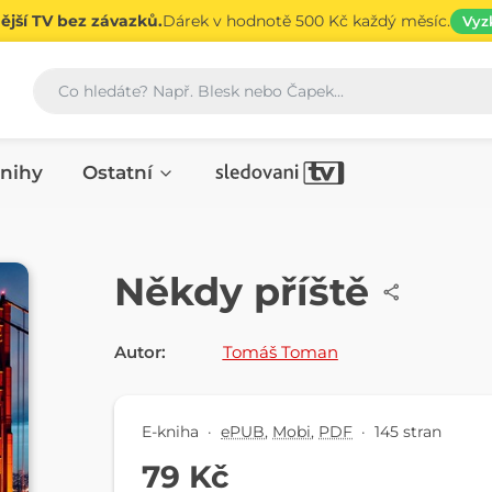
jší TV bez závazků.
Dárek v hodnotě 500 Kč každý měsíc.
Vyz
Vyhledávání
nihy
Ostatní
E-KNIHA
Někdy příště
Autor:
Tomáš Toman
E-kniha
·
ePUB
,
Mobi
,
PDF
·
145 stran
79 Kč