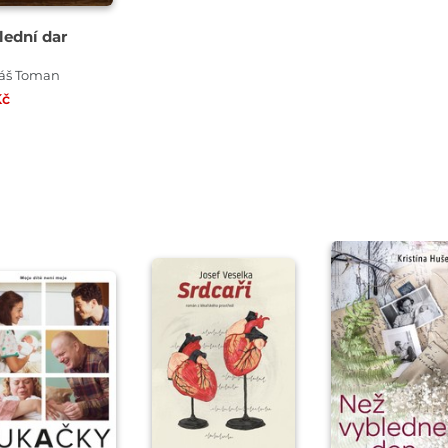
lední dar
áš Toman
Kč