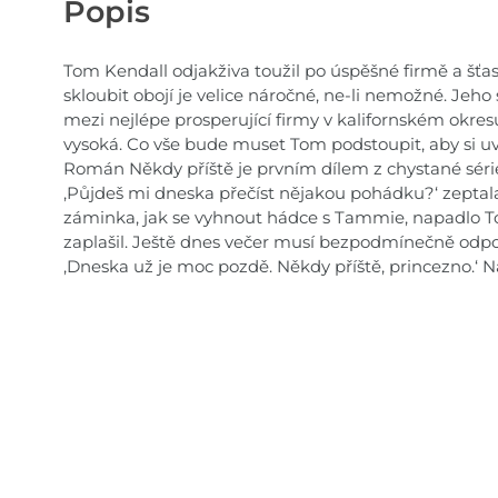
Popis
Tom Kendall odjakživa toužil po úspěšné firmě a šťas
skloubit obojí je velice náročné, ne-li nemožné. Jeh
mezi nejlépe prosperující firmy v kalifornském okresu
vysoká. Co vše bude muset Tom podstoupit, aby si uv
Román Někdy příště je prvním dílem z chystané série
,Půjdeš mi dneska přečíst nějakou pohádku?‘ zepta
záminka, jak se vyhnout hádce s Tammie, napadlo T
zaplašil. Ještě dnes večer musí bezpodmínečně odpo
,Dneska už je moc pozdě. Někdy příště, princezno.‘ N