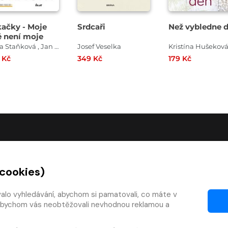
ačky - Moje
Srdcaři
Než vybledne 
ě není moje
Anna Staňková , Jan Coufal
Josef Veselka
Kristína Hušekov
 Kč
349 Kč
179 Kč
O SPOLEČNOSTI
 cookies)
O nás
Kontakty
valo vyhledávání, abychom si pamatovali, co máte v
y, abychom vás neobtěžovali nevhodnou reklamou a
mínky
Články
 smlouvy
Pro vydavatele