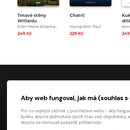
Tmavé stěny
Chatrč
Kuk
Willardu
dít
Ellen Marie Wisemanová
Young Wm. Paul
249 Kč
229 Kč
249
NÁKUP
Aby web fungoval, jak má (souhlas s
Časté dotazy
Platba
Pro co nejlepší zážitek z procházení webu - aby fungo
košíku, abyste jednoduše zjistili stav vaší objednávk
Obchodní pod
digiport.cz © 2026
abyste se nemuseli pokaždé přihlašovat.
Odstoupení od