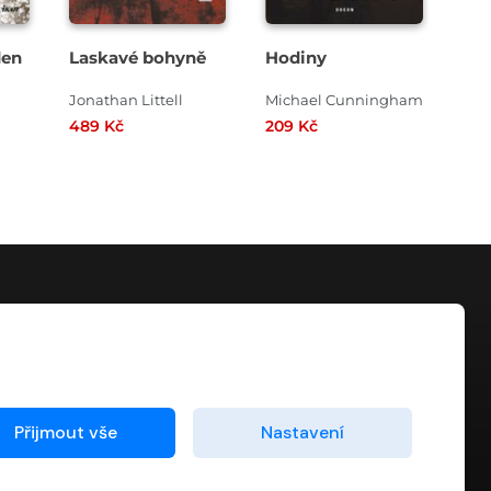
den
Laskavé bohyně
Hodiny
Špi
á
Jonathan Littell
Michael Cunningham
Jos
489 Kč
209 Kč
209
KONTAKT
info@digiport.cz
Přijmout vše
Nastavení