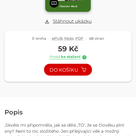
Stáhnout ukázku
E-kniha
·
ePUB
,
Mobi
,
PDF
·
68 stran
59 Kč
Ihned
ke stažení
?
DO KOŠÍKU
Popis
,Skvěle mi připomněla, jak se dělá ,TO‘, že se člověku plní
sny!! Není to nic složitého. Jen přibývající věk a možný