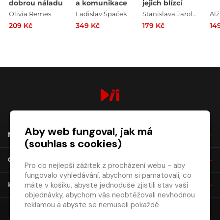
dobrou náladu
a komunikace
jejich blízcí
Olivia Remes
Ladislav Špaček
Stanislava Jarolímková
209 Kč
349 Kč
179 Kč
14
digiport.cz © 2026
Aby web fungoval, jak má
NÁKUP
(souhlas s cookies)
O SPOLEČNOSTI
Pro co nejlepší zážitek z procházení webu - aby
fungovalo vyhledávání, abychom si pamatovali, co
máte v košíku, abyste jednoduše zjistili stav vaší
KONTAKT
objednávky, abychom vás neobtěžovali nevhodnou
reklamou a abyste se nemuseli pokaždé
přihlašovat.