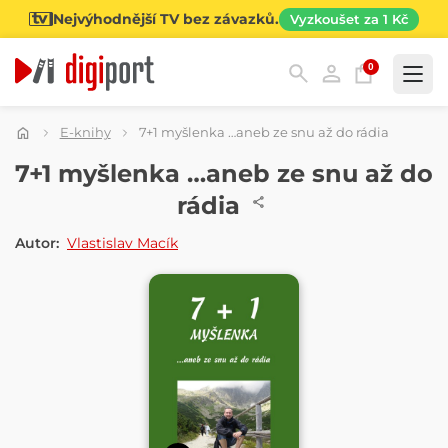
Nejvýhodnější TV bez závazků.
Vyzkoušet za 1 Kč
0
Kategorie
E-knihy
7+1 myšlenka …aneb ze snu až do rádia
E-KNIHA
7+1 myšlenka …aneb ze snu až do
rádia
Autor:
Vlastislav Macík