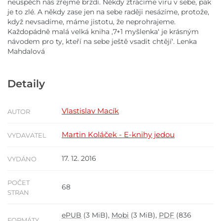
neúspěch nás zřejmě brzdí. Někdy ztrácíme víru v sebe, pak
je to zlé. A někdy zase jen na sebe raději nesázíme, protože,
když nevsadíme, máme jistotu, že neprohrajeme.
Každopádně malá velká kniha ,7+1 myšlenka‘ je krásným
návodem pro ty, kteří na sebe ještě vsadit chtějí‘. Lenka
Mahdalová
Detaily
Vlastislav Macík
AUTOR
Martin Koláček - E-knihy jedou
VYDAVATEL
17. 12. 2016
VYDÁNO
POČET
68
STRAN
ePUB
(3 MiB),
Mobi
(3 MiB),
PDF
(836
FORMÁTY