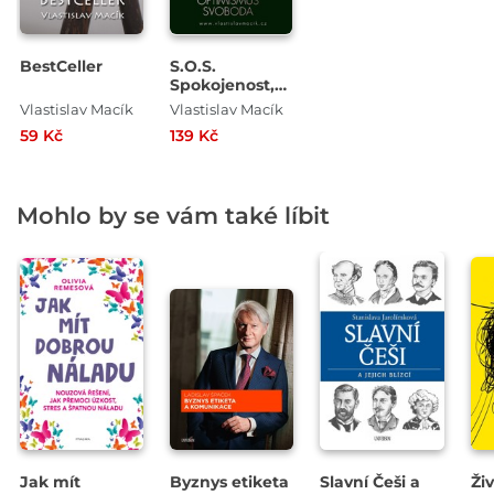
BestCeller
S.O.S.
Spokojenost,
Optimismus,
Vlastislav Macík
Vlastislav Macík
Svoboda
59 Kč
139 Kč
Mohlo by se vám také líbit
Jak mít
Byznys etiketa
Slavní Češi a
Ži