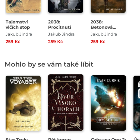
Tajemství
2038:
2038:
vlčích stop
Procitnutí
Betonová
džungle
Jakub Jindra
Jakub Jindra
Jakub Jindra
259 Kč
259 Kč
259 Kč
Mohlo by se vám také líbit
Star Trek:
Pět korun
Odyssey One 2:
Úv