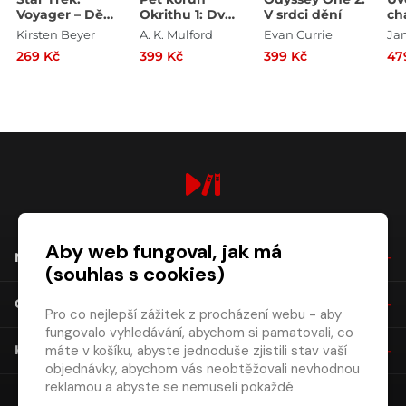
Voyager – Děti
Okrithu 1: Dvůr
V srdci dění
ch
bouře
vysoko v
Kirsten Beyer
A. K. Mulford
Evan Currie
Ja
horách
269 Kč
399 Kč
399 Kč
47
digiport.cz © 2026
Aby web fungoval, jak má
NÁKUP
(souhlas s cookies)
O SPOLEČNOSTI
Pro co nejlepší zážitek z procházení webu - aby
fungovalo vyhledávání, abychom si pamatovali, co
máte v košíku, abyste jednoduše zjistili stav vaší
KONTAKT
objednávky, abychom vás neobtěžovali nevhodnou
reklamou a abyste se nemuseli pokaždé
přihlašovat.