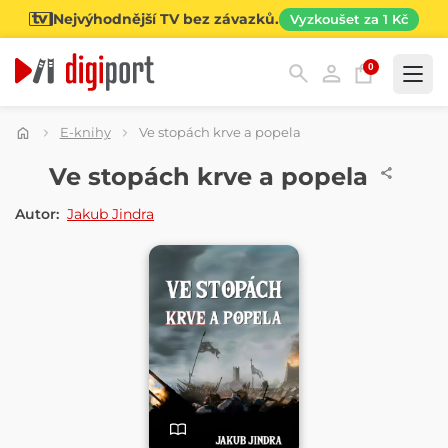
Nejvýhodnější TV bez závazků.
Vyzkoušet za 1 Kč
0
Kategorie
E-knihy
Ve stopách krve a popela
E-KNIHA
Ve stopách krve a popela
Autor:
Jakub Jindra