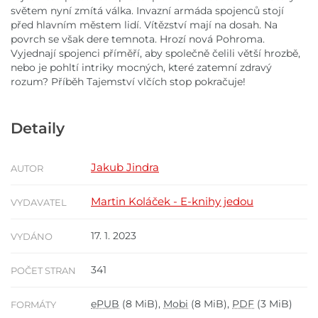
světem nyní zmítá válka. Invazní armáda spojenců stojí
před hlavním městem lidí. Vítězství mají na dosah. Na
povrch se však dere temnota. Hrozí nová Pohroma.
Vyjednají spojenci příměří, aby společně čelili větší hrozbě,
nebo je pohltí intriky mocných, které zatemní zdravý
rozum? Příběh Tajemství vlčích stop pokračuje!
Detaily
Jakub Jindra
AUTOR
Martin Koláček - E-knihy jedou
VYDAVATEL
17. 1. 2023
VYDÁNO
341
POČET STRAN
ePUB
(8 MiB),
Mobi
(8 MiB),
PDF
(3 MiB)
FORMÁTY