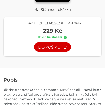
Stáhnout ukázku
E-kniha
·
ePUB
,
Mobi
,
PDF
·
341 stran
229 Kč
Ihned
ke stažení
?
DO KOŠÍKU
Popis
Již dříve se svět utápěl v temnotě. Mrtví ožívali. Stanul bratr
proti bratru, přítel proti příteli. Karedos, bůh mrtvých, byl
nakonec uvězněn do ledové cely a na svět se vrátil řád. V
zajetí však po staletí spřádal plán svého osvobození. Starým