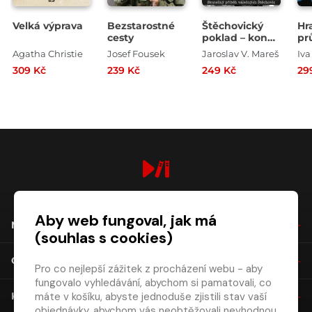
Velká výprava
Bezstarostné
Štěchovický
Hr
cesty
poklad – konec
pr
legend
Pr
Agatha Christie
Josef Fousek
Jaroslav V. Mareš
Iva
Kr
309 Kč
239 Kč
249 Kč
29
ce
digiport.cz © 2026
Aby web fungoval, jak má
NÁKUP
(souhlas s cookies)
O SPOLEČNOSTI
Pro co nejlepší zážitek z procházení webu - aby
fungovalo vyhledávání, abychom si pamatovali, co
máte v košíku, abyste jednoduše zjistili stav vaší
KONTAKT
objednávky, abychom vás neobtěžovali nevhodnou