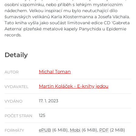
osobní vzpomínku, nebo příběh s lehkým mysteriozním
nádechem. Velkou inspirací mu bylo neutuchající dílo
šumavských velikánů Karla Klostermanna a Josefa Váchala.
Tato kniha vyšla jako součást limitované edice CD 'Gabreta
Aeterna' plzeňské metalové kapely Panychida u Epidemie
records.
Detaily
Michal Toman
AUTOR
Martin Koláček - E-knihy jedou
VYDAVATEL
17. 1. 2023
VYDÁNO
125
POČET STRAN
ePUB
(6 MiB),
Mobi
(6 MiB),
PDF
(2 MiB)
FORMÁTY