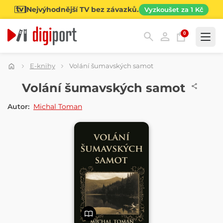
Nejvýhodnější TV bez závazků.
Vyzkoušet za 1 Kč
0
Kategorie
E-knihy
Volání šumavských samot
E-KNIHA
Volání šumavských samot
Autor:
Michal Toman