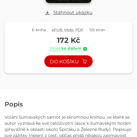
Stáhnout ukázku
E-kniha
·
ePUB
,
Mobi
,
PDF
·
125 stran
172 Kč
Ihned
ke stažení
?
DO KOŠÍKU
Popis
Volání šumavských samot je skromnou knihou, ve které se
autor vyznává ke své celoživotní lásce k šumavským horám
(převážně k oblasti okolo Špičáku a Železné Rudy). Popisuje
své zážitky (nejen) z cest, občas přidá nějakou zajímavost,