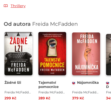
Thrillery
Od autora
Freida McFadden
Žádné lži
Tajemství
Nájomníčka
pomocnice
D
Freida McFadden
Freida McFadden
Freida McFadden
299 Kč
289 Kč
379 Kč
34