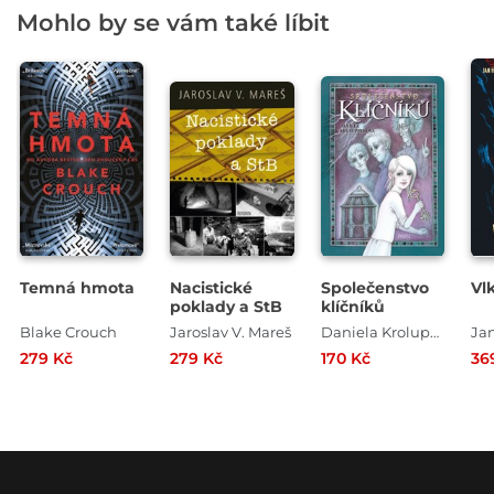
Mohlo by se vám také líbit
Temná hmota
Nacistické
Společenstvo
Vl
poklady a StB
klíčníků
Blake Crouch
Jaroslav V. Mareš
Daniela Krolupperová
Ja
279 Kč
279 Kč
170 Kč
36