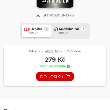
Stáhnout ukázku
E-kniha
Audiokniha
1
1
279 Kč
389 Kč
E-kniha
·
ePUB
,
Mobi
·
240 stran
279 Kč
Ihned
ke stažení
?
DO KOŠÍKU