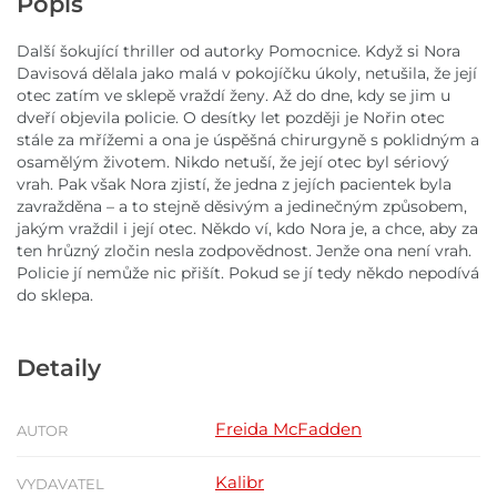
Popis
Další šokující thriller od autorky Pomocnice. Když si Nora
Davisová dělala jako malá v pokojíčku úkoly, netušila, že její
otec zatím ve sklepě vraždí ženy. Až do dne, kdy se jim u
dveří objevila policie. O desítky let později je Nořin otec
stále za mřížemi a ona je úspěšná chirurgyně s poklidným a
osamělým životem. Nikdo netuší, že její otec byl sériový
vrah. Pak však Nora zjistí, že jedna z jejích pacientek byla
zavražděna – a to stejně děsivým a jedinečným způsobem,
jakým vraždil i její otec. Někdo ví, kdo Nora je, a chce, aby za
ten hrůzný zločin nesla zodpovědnost. Jenže ona není vrah.
Policie jí nemůže nic přišít. Pokud se jí tedy někdo nepodívá
do sklepa.
Detaily
Freida McFadden
AUTOR
Kalibr
VYDAVATEL