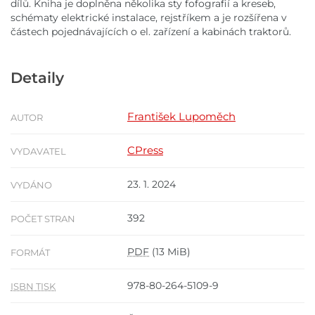
dílů. Kniha je doplněna několika sty fofografií a kreseb,
schématy elektrické instalace, rejstříkem a je rozšířena v
částech pojednávajících o el. zařízení a kabinách traktorů.
Detaily
František Lupoměch
AUTOR
CPress
VYDAVATEL
23. 1. 2024
VYDÁNO
392
POČET STRAN
PDF
(13 MiB)
FORMÁT
978-80-264-5109-9
ISBN TISK