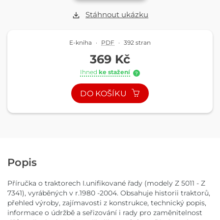
Stáhnout ukázku
E-kniha
·
PDF
·
392 stran
369 Kč
Ihned
ke stažení
?
DO KOŠÍKU
Popis
Příručka o traktorech I.unifikované řady (modely Z 5011 - Z
7341), vyráběných v r.1980 -2004. Obsahuje historii traktorů,
přehled výroby, zajímavosti z konstrukce, technický popis,
informace o údržbě a seřizování i rady pro zaměnitelnost