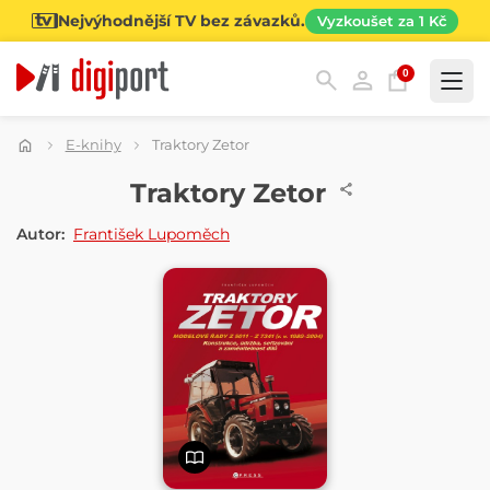
Nejvýhodnější TV bez závazků.
Vyzkoušet za 1 Kč
0
Kategorie
E-knihy
Traktory Zetor
E-KNIHA
Traktory Zetor
Autor:
František Lupoměch