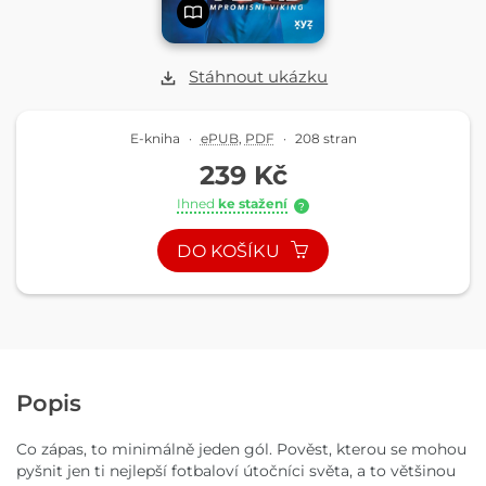
Stáhnout ukázku
E-kniha
·
ePUB
,
PDF
·
208 stran
239 Kč
Ihned
ke stažení
?
DO KOŠÍKU
Popis
Co zápas, to minimálně jeden gól. Pověst, kterou se mohou
pyšnit jen ti nejlepší fotbaloví útočníci světa, a to většinou