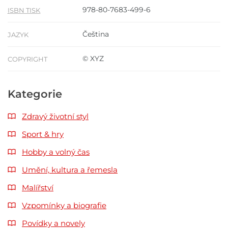
978-80-7683-499-6
ISBN TISK
Čeština
JAZYK
© XYZ
COPYRIGHT
Kategorie
Zdravý životní styl
Sport & hry
Hobby a volný čas
Umění, kultura a řemesla
Malířství
Vzpomínky a biografie
Povídky a novely