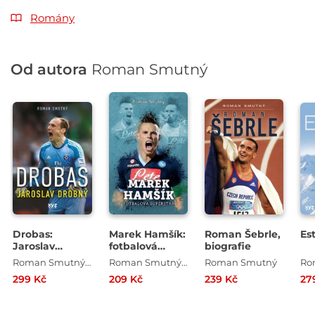
Romány
Od autora
Roman Smutný
Drobas:
Marek Hamšík:
Roman Šebrle,
Es
Jaroslav
fotbalová
biografie
Drobný
superstar
Roman Smutný , Jaroslav Drobný
Roman Smutný , Mgr. Aleš Smutný
Roman Smutný
Ro
299 Kč
209 Kč
239 Kč
27