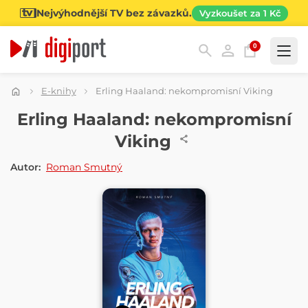
Nejvýhodnější TV bez závazků.
Vyzkoušet za 1 Kč
0
Kategorie
E-knihy
Erling Haaland: nekompromisní Viking
E-KNIHA
Erling Haaland: nekompromisní
Viking
Autor:
Roman Smutný