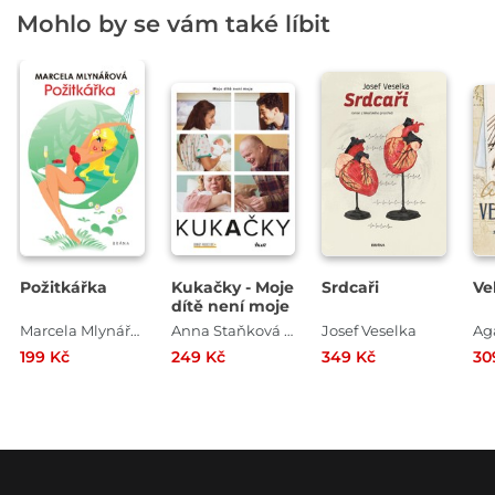
Mohlo by se vám také líbit
Požitkářka
Kukačky - Moje
Srdcaři
Ve
dítě není moje
Marcela Mlynářová
Anna Staňková , Jan Coufal
Josef Veselka
Aga
199 Kč
249 Kč
349 Kč
30