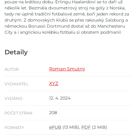
pouze na krátkou dobu. Erlingu Haalandovi se to daří už
několik let. Bezmála dvoumetrový stroj na góly z Norska,
tedy ne úplně tradiční fotbalové země, boří jeden rekord za
druhým. Z domovských klubů se přes rakouský Salzburg a
německou Borussii Dortmund dostal až do Manchesteru
City a i anglickou kolébku fotbalu si obratem podmanil.
Detaily
Roman Smutný
AUTOR
XYZ
VYDAVATEL
12. 4. 2024
VYDÁNO
208
POČET STRAN
ePUB
(13 MiB),
PDF
(2 MiB)
FORMÁTY