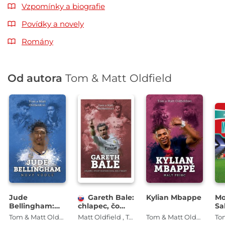
Vzpomínky a biografie
Povídky a novely
Romány
Od autora
Tom & Matt Oldfield
Jude
Gareth Bale:
Kylian Mbappe
M
Bellingham:
chlapec, čo
Sa
nový vůdce
roztancoval
Tom & Matt Oldfield
Matt Oldfield , Tom Oldfield , Tom & Matt Oldfield
Tom & Matt Oldfield , Matt Oldfield