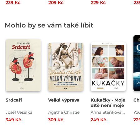
239 Kč
209 Kč
229 Kč
23
Mohlo by se vám také líbit
Srdcaři
Velká výprava
Kukačky - Moje
Ch
dítě není moje
Josef Veselka
Agatha Christie
Anna Staňková , Jan Coufal
Yo
349 Kč
309 Kč
249 Kč
22