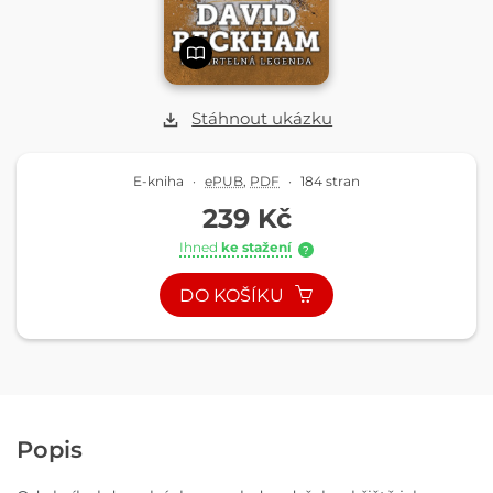
Stáhnout ukázku
E-kniha
·
ePUB
,
PDF
·
184 stran
239 Kč
Ihned
ke stažení
?
DO KOŠÍKU
Popis