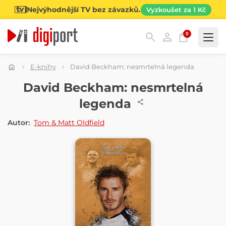
Nejvýhodnější TV bez závazků.
Vyzkoušet za 1 Kč
0
Kategorie
E-knihy
David Beckham: nesmrtelná legenda
E-KNIHA
David Beckham: nesmrtelná
legenda
Autor:
Tom & Matt Oldfield