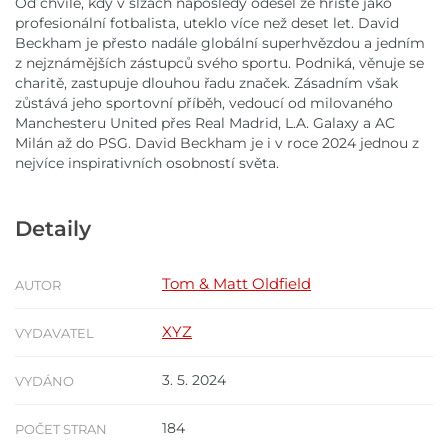
Od chvíle, kdy v slzách naposledy odešel ze hřiště jako
profesionální fotbalista, uteklo více než deset let. David
Beckham je přesto nadále globální superhvězdou a jedním
z nejznámějších zástupců svého sportu. Podniká, věnuje se
charitě, zastupuje dlouhou řadu značek. Zásadním však
zůstává jeho sportovní příběh, vedoucí od milovaného
Manchesteru United přes Real Madrid, L.A. Galaxy a AC
Milán až do PSG. David Beckham je i v roce 2024 jednou z
nejvíce inspirativních osobností světa.
Detaily
Tom & Matt Oldfield
AUTOR
XYZ
VYDAVATEL
3. 5. 2024
VYDÁNO
184
POČET STRAN