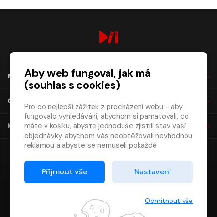
digiport.cz © 2026
Aby web fungoval, jak má
NÁKUP
(souhlas s cookies)
O SPOLEČNOSTI
Pro co nejlepší zážitek z procházení webu - aby
fungovalo vyhledávání, abychom si pamatovali, co
máte v košíku, abyste jednoduše zjistili stav vaší
KONTAKT
objednávky, abychom vás neobtěžovali nevhodnou
reklamou a abyste se nemuseli pokaždé
přihlašovat.
Proto od vás potřebujeme souhlas se
Přijmout vše
Nastavení
zpracováním souborů cookies
, tj. malých souborů,
které se dočasně ukládají ve vašem prohlížeči.
Děkujeme, že nám ho dáte a pomůžete nám tak
Odmítnout vše
web zlepšovat.