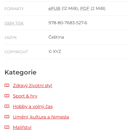
ePUB
(12 MiB),
PDF
(2 MiB)
FORMÁTY
978-80-7683-527-6
ISBN TISK
Čeština
JAZYK
© XYZ
COPYRIGHT
Kategorie
Zdravý životní styl
Sport & hry
Hobby a volný čas
Umění, kultura a řemesla
Malířství