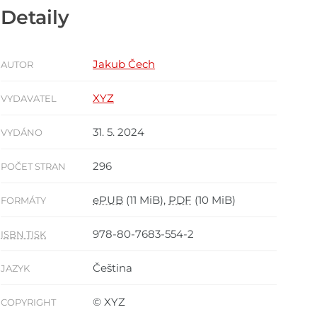
Detaily
Jakub Čech
AUTOR
XYZ
VYDAVATEL
31. 5. 2024
VYDÁNO
296
POČET STRAN
ePUB
(11 MiB),
PDF
(10 MiB)
FORMÁTY
978-80-7683-554-2
ISBN TISK
Čeština
JAZYK
© XYZ
COPYRIGHT