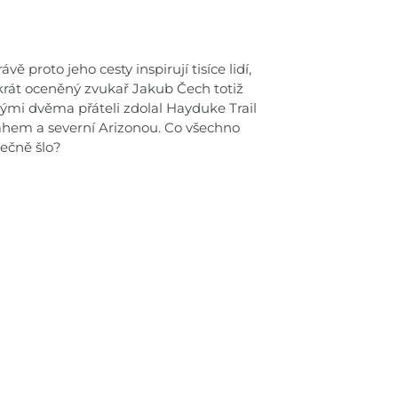
vě proto jeho cesty inspirují tisíce lidí,
ikrát oceněný zvukař Jakub Čech totiž
svými dvěma přáteli zdolal Hayduke Trail
tahem a severní Arizonou. Co všechno
lečně šlo?