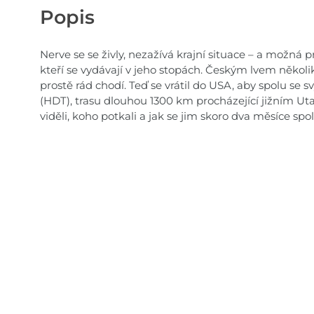
Popis
Nerve se se živly, nezažívá krajní situace – a možná prá
kteří se vydávají v jeho stopách. Českým lvem někol
prostě rád chodí. Teď se vrátil do USA, aby spolu se 
(HDT), trasu dlouhou 1300 km procházející jižním U
viděli, koho potkali a jak se jim skoro dva měsíce spo