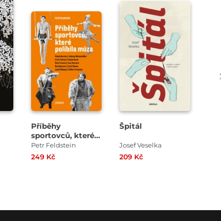
Příběhy
Špitál
Pos
sportovců, které
He
políbila múza
hol
Petr Feldstein
Josef Veselka
Eva
Ter
249 Kč
209 Kč
179