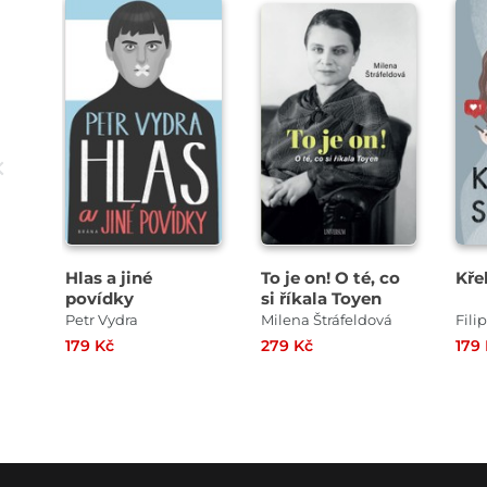
Hlas a jiné
To je on! O té, co
Kře
povídky
si říkala Toyen
Petr Vydra
Milena Štráfeldová
Fili
179 Kč
279 Kč
179