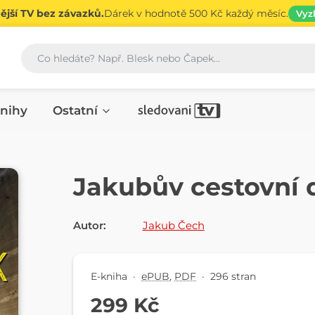
jší TV bez závazků.
Dárek v hodnotě 500 Kč každý měsíc.
Vyz
Vyhledávání
nihy
Ostatní
E-KNIHA
Jakubův cestovní 
Autor:
Jakub Čech
E-kniha
·
ePUB
,
PDF
·
296 stran
299 Kč