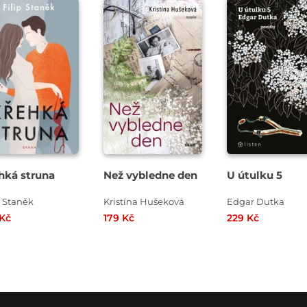
hká struna
Než vybledne den
U útulku 5
p Staněk
Kristína Hušeková
Edgar Dutka
 Kč
179 Kč
229 Kč