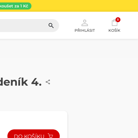
koušet za 1 Kč
0
PŘIHLÁSIT
KOŠÍK
deník 4.
DO KOŠÍKU