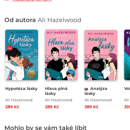
Od autora
Ali Hazelwood
Hypotéza lásky
Hlava plná
Analýza
Vo
lásky
lásky
Ali Hazelwood
Ali Hazelwood
Ali Hazelwood
Al
289 Kč
289 Kč
389 Kč
35
Mohlo by se vám také líbit