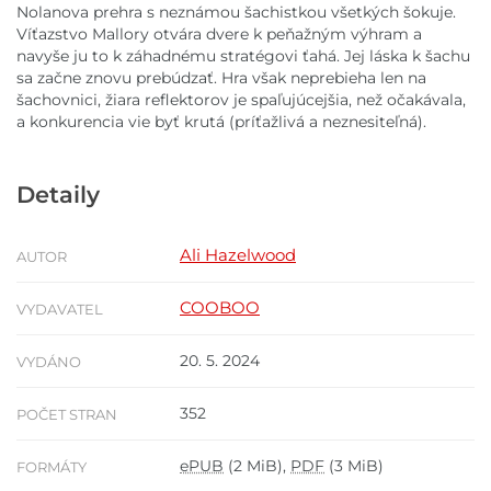
Nolanova prehra s neznámou šachistkou všetkých šokuje.
Víťazstvo Mallory otvára dvere k peňažným výhram a
navyše ju to k záhadnému stratégovi ťahá. Jej láska k šachu
sa začne znovu prebúdzať. Hra však neprebieha len na
šachovnici, žiara reflektorov je spaľujúcejšia, než očakávala,
a konkurencia vie byť krutá (príťažlivá a neznesiteľná).
Detaily
Ali Hazelwood
AUTOR
COOBOO
VYDAVATEL
20. 5. 2024
VYDÁNO
352
POČET STRAN
ePUB
(2 MiB),
PDF
(3 MiB)
FORMÁTY