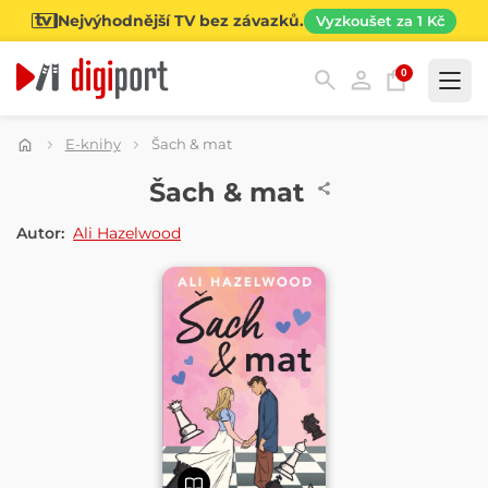
Nejvýhodnější TV bez závazků.
Vyzkoušet za 1 Kč
0
Kategorie
E-knihy
Šach & mat
E-KNIHA
Šach & mat
Autor:
Ali Hazelwood