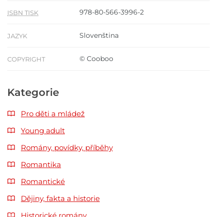
978-80-566-3996-2
ISBN TISK
Slovenština
JAZYK
© Cooboo
COPYRIGHT
Kategorie
Pro děti a mládež
Young adult
Romány, povídky, příběhy
Romantika
Romantické
Dějiny, fakta a historie
Historické romány