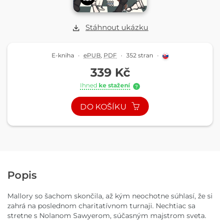
Stáhnout ukázku
E-kniha
·
ePUB
,
PDF
·
352 stran
·
339 Kč
Ihned
ke stažení
?
DO KOŠÍKU
Popis
Mallory so šachom skončila, až kým neochotne súhlasí, že si
zahrá na poslednom charitatívnom turnaji. Nechtiac sa
stretne s Nolanom Sawyerom, súčasným majstrom sveta.