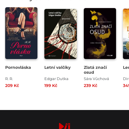
Pornovláska
Letní valčíky
Zlatá značí
Led
osud
R. R.
Edgar Dutka
Sára Vůchová
Di
209 Kč
199 Kč
239 Kč
34