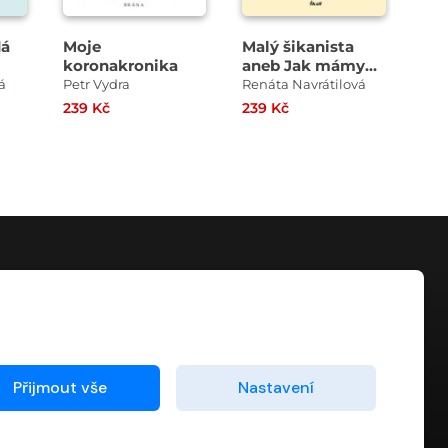
dá
Moje
Malý šikanista
Sle
koronakronika
aneb Jak mámy
Koz
přicházejí o iluze
á
Petr Vydra
Renáta Navrátilová
Jos
239 Kč
239 Kč
249
KONTAKT
info@digiport.cz
Přijmout vše
Nastavení