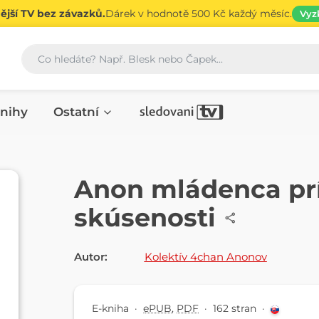
jší TV bez závazků.
Dárek v hodnotě 500 Kč každý měsíc.
Vyz
Vyhledávání
nihy
Ostatní
E-KNIHA
Anon mládenca pr
skúsenosti
Autor:
Kolektív 4chan Anonov
E-kniha
·
ePUB
,
PDF
·
162 stran
·