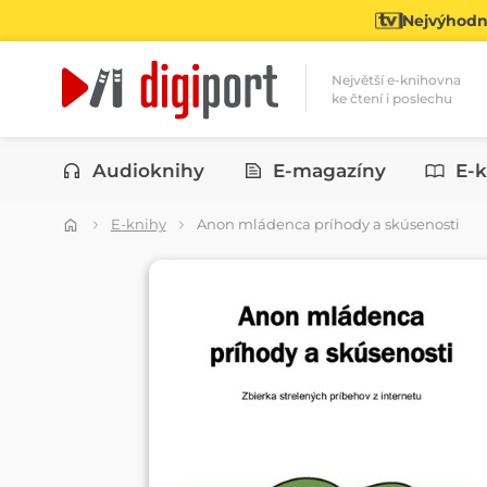
Nejvýhodně
Největší e-knihovna
ke čtení i poslechu
Kategorie
Audioknihy
E-magazíny
E-k
E-knihy
Anon mládenca príhody a skúsenosti