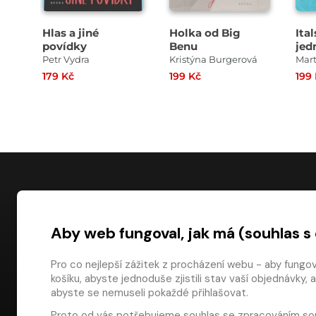
Hlas a jiné
Holka od Big
Ita
povídky
Benu
jed
Petr Vydra
Kristýna Burgerová
Mar
179 Kč
199 Kč
199
NÁKUP
Aby web fungoval, jak má (souhlas s
Časté dotazy
Platba
Pro co nejlepší zážitek z procházení webu - aby fungo
košíku, abyste jednoduše zjistili stav vaší objednávk
Obchodní pod
digiport.cz © 2026
abyste se nemuseli pokaždé přihlašovat.
Odstoupení od
Proto od vás potřebujeme souhlas se
zpracováním so