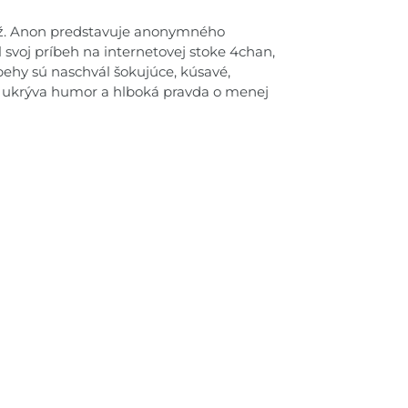
dež. Anon predstavuje anonymného
il svoj príbeh na internetovej stoke 4chan,
behy sú naschvál šokujúce, kúsavé,
nich ukrýva humor a hlboká pravda o menej