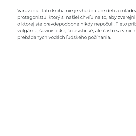
Varovanie: táto kniha nie je vhodná pre deti a mlá
protagonistu, ktorý si našiel chvíľu na to, aby zverejn
o ktorej ste pravdepodobne nikdy nepočuli. Tieto prí
vulgárne, šovinistické, či rasistické, ale často sa v 
prebádaných vodách ľudského počínania.