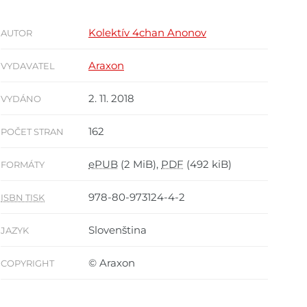
Kolektív 4chan Anonov
AUTOR
Araxon
VYDAVATEL
2. 11. 2018
VYDÁNO
162
POČET STRAN
ePUB
(2 MiB),
PDF
(492 kiB)
FORMÁTY
978-80-973124-4-2
ISBN TISK
Slovenština
JAZYK
© Araxon
COPYRIGHT