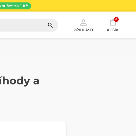
koušet za 1 Kč
0
PŘIHLÁSIT
KOŠÍK
íhody a