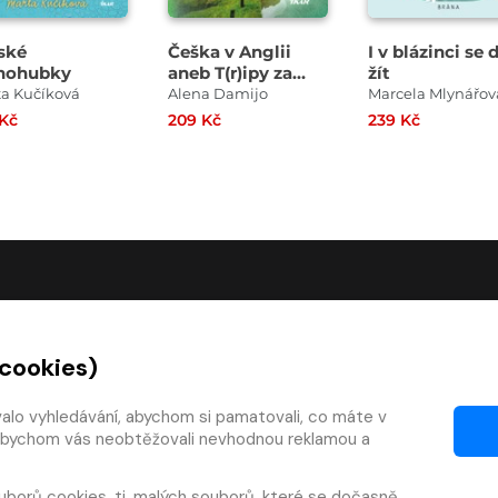
lské
Češka v Anglii
I v blázinci se 
nohubky
aneb T(r)ipy za
žít
všechny prachy
ta Kučíková
Alena Damijo
Marcela Mlynářov
 Kč
209 Kč
239 Kč
O SPOLEČNOSTI
 cookies)
O nás
Kontakty
valo vyhledávání, abychom si pamatovali, co máte v
y, abychom vás neobtěžovali nevhodnou reklamou a
mínky
Články
 smlouvy
Pro vydavatele
uborů cookies
, tj. malých souborů, které se dočasně