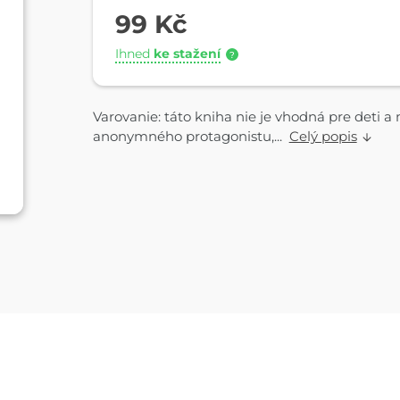
99 Kč
Ihned
ke stažení
?
Varovanie: táto kniha nie je vhodná pre deti 
anonymného protagonistu,...
Celý popis