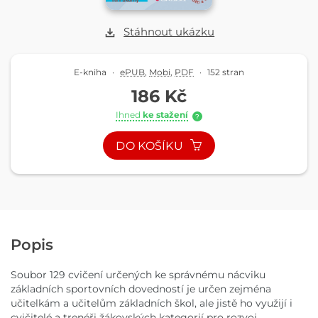
Stáhnout ukázku
E-kniha
·
ePUB
,
Mobi
,
PDF
·
152 stran
186 Kč
Ihned
ke stažení
?
DO KOŠÍKU
Popis
Soubor 129 cvičení určených ke správnému nácviku
základních sportovních dovedností je určen zejména
učitelkám a učitelům základních škol, ale jistě ho využijí i
cvičitelé a trenéři žákovských kategorií pro rozvoj