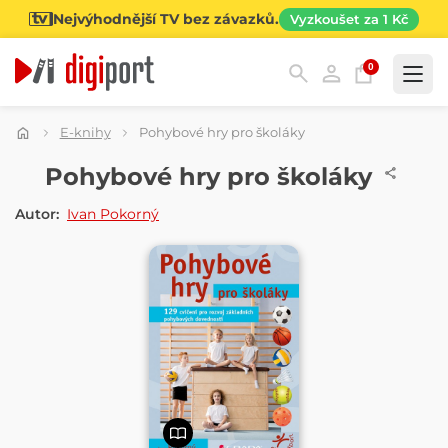
Nejvýhodnější TV bez závazků.
Vyzkoušet za 1 Kč
0
Kategorie
E-knihy
Pohybové hry pro školáky
E-KNIHA
Pohybové hry pro školáky
Autor:
Ivan Pokorný