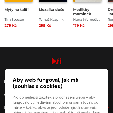
Mýty na talíři
Mozaika duše
Modlitby
Dr
maminek
Ja
Dr
Tim Spector
Tomáš Kvapilík
Hana Křemečková
279 Kč
299 Kč
179 Kč
29
digiport.cz © 2026
Aby web fungoval, jak má
NÁKUP
(souhlas s cookies)
O SPOLEČNOSTI
Pro co nejlepší zážitek z procházení webu - aby
fungovalo vyhledávání, abychom si pamatovali, co
máte v košíku, abyste jednoduše zjistili stav vaší
KONTAKT
objednávky, abychom vás neobtěžovali nevhodnou