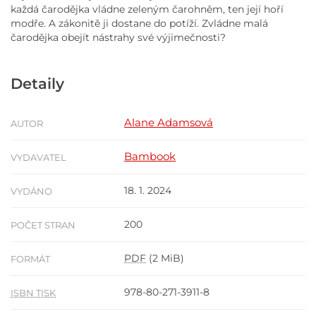
každá čarodějka vládne zeleným čarohněm, ten její hoří
modře. A zákonitě ji dostane do potíží. Zvládne malá
čarodějka obejít nástrahy své výjimečnosti?
Detaily
Alane Adamsová
AUTOR
Bambook
VYDAVATEL
18. 1. 2024
VYDÁNO
200
POČET STRAN
PDF
(2 MiB)
FORMÁT
978-80-271-3911-8
ISBN TISK