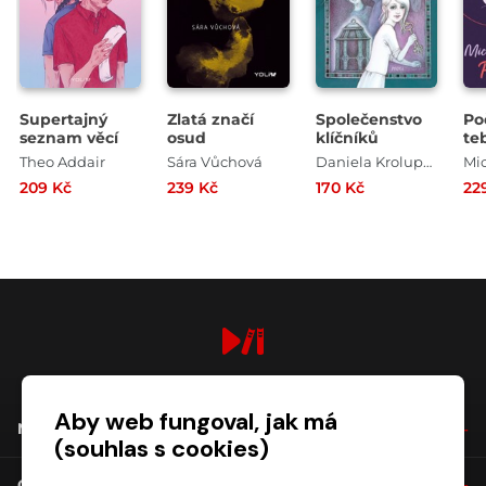
Supertajný
Zlatá značí
Společenstvo
Po
seznam věcí
osud
klíčníků
te
Theo Addair
Sára Vůchová
Daniela Krolupperová
209 Kč
239 Kč
170 Kč
22
digiport.cz © 2026
Aby web fungoval, jak má
NÁKUP
(souhlas s cookies)
O SPOLEČNOSTI