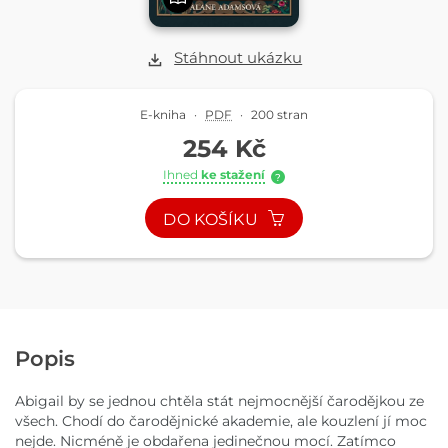
Stáhnout ukázku
E-kniha
·
PDF
·
200 stran
254 Kč
Ihned
ke stažení
?
DO KOŠÍKU
Popis
Abigail by se jednou chtěla stát nejmocnější čarodějkou ze
všech. Chodí do čarodějnické akademie, ale kouzlení jí moc
nejde. Nicméně je obdařena jedinečnou mocí. Zatímco