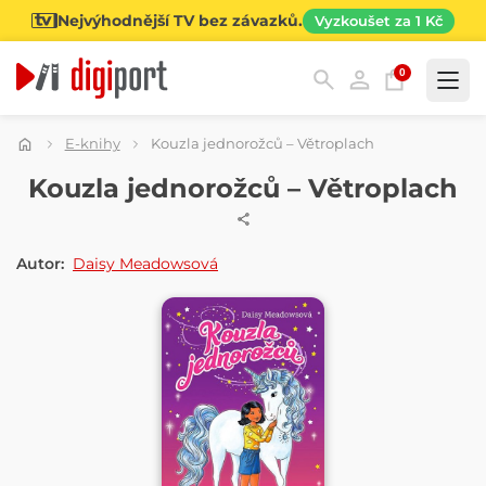
Nejvýhodnější TV bez závazků.
Vyzkoušet za 1 Kč
0
Kategorie
E-knihy
Kouzla jednorožců – Větroplach
E-KNIHA
Kouzla jednorožců – Větroplach
Autor:
Daisy Meadowsová