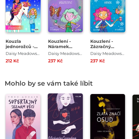
Kouzla
Kouzlení -
Kouzlení -
jednorožců -
Náramek
Zázračný
Plamínek
přátelství
hrnek
Daisy Meadowsová
Daisy Meadowsová
Daisy Meadowsová
212 Kč
237 Kč
237 Kč
Mohlo by se vám také líbit