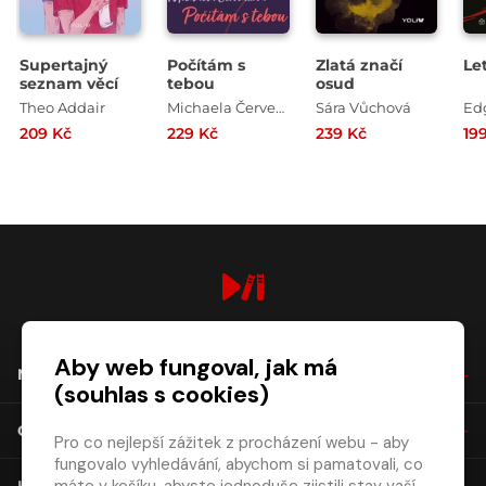
Supertajný
Počítám s
Zlatá značí
Le
seznam věcí
tebou
osud
Theo Addair
Michaela Červenková
Sára Vůchová
Ed
209 Kč
229 Kč
239 Kč
19
digiport.cz © 2026
Aby web fungoval, jak má
NÁKUP
(souhlas s cookies)
O SPOLEČNOSTI
Pro co nejlepší zážitek z procházení webu - aby
fungovalo vyhledávání, abychom si pamatovali, co
KONTAKT