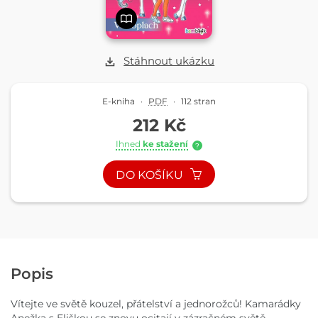
Stáhnout ukázku
E-kniha
·
PDF
·
112 stran
212 Kč
Ihned
ke stažení
?
DO KOŠÍKU
Popis
Vítejte ve světě kouzel, přátelství a jednorožců! Kamarádky