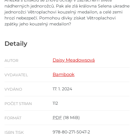
Anežka s Eliškou se znovu ocitají v zázračném světě
nádherných jednorožců. Pak ale zlá královna Selena ukradne
jednorožci Větroplachovi kouzelný medailon, a celé zemi
hrozí nebezpečí. Pomohou dívky získat Větroplachovi
zpátky jeho kouzelný medailon?
Detaily
Daisy Meadowsová
AUTOR
Bambook
VYDAVATEL
17. 1. 2024
VYDÁNO
112
POČET STRAN
PDF
(18 MiB)
FORMÁT
978-80-271-5047-2
ISBN TISK