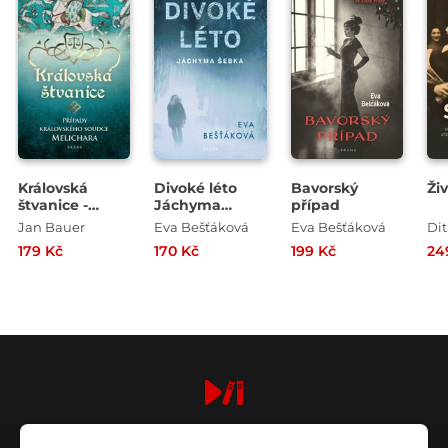
Královská
Divoké léto
Bavorský
Ži
štvanice -
Jáchyma
případ
Případy
Šebka
Jan Bauer
Eva Bešťáková
Eva Bešťáková
Dit
královského
179 Kč
170 Kč
199 Kč
24
soudce
Melichara
digiport.cz © 2026