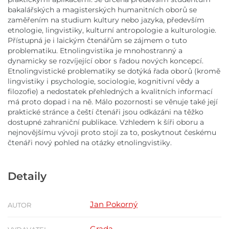
bakalářských a magisterských humanitních oborů se
zaměřením na studium kultury nebo jazyka, především
etnologie, lingvistiky, kulturní antropologie a kulturologie.
Přístupná je i laickým čtenářům se zájmem o tuto
problematiku. Etnolingvistika je mnohostranný a
dynamicky se rozvíjející obor s řadou nových koncepcí.
Etnolingvistické problematiky se dotýká řada oborů (kromě
lingvistiky i psychologie, sociologie, kognitivní vědy a
filozofie) a nedostatek přehledných a kvalitních informací
má proto dopad i na ně. Málo pozornosti se věnuje také její
praktické stránce a čeští čtenáři jsou odkázáni na těžko
dostupné zahraniční publikace. Vzhledem k šíři oboru a
nejnovějšímu vývoji proto stojí za to, poskytnout českému
čtenáři nový pohled na otázky etnolingvistiky.
Detaily
Jan Pokorný
AUTOR
Grada