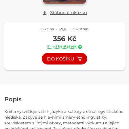
Stáhnout ukázku
E-kniha
·
PDF
·
352 stran
356 Kč
Ihned
ke stažení
?
DO KOŠÍKU
Popis
Kniha vysvětluje vztah jazyka a kultury z etnolingvistického
hlediska. Zabývá se hlavními směry etnolingvistiky,
souvislostem s jinými obory, metodami výzkumu a jejich
praktickými aplikacemi. Je určena především studentům