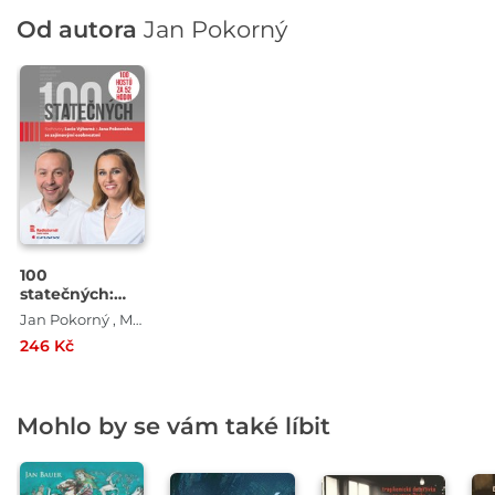
Od autora
Jan Pokorný
100
statečných:
Rozhovory
Jan Pokorný , Martin Mašek , Lucie Výborná
Lucie Výborné
246 Kč
a Jana
Pokorného se
zajímavými
osobnostmi
Mohlo by se vám také líbit