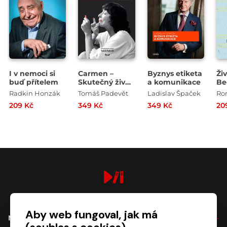
I v nemoci si
Carmen –
Byznys etiketa
Ži
buď přítelem
Skutečný život
a komunikace
Be
Hany
Radkin Honzák
Tomáš Padevět
Ladislav Špaček
Ro
Hegerové
209 Kč
349 Kč
349 Kč
20
digiport.cz © 2026
Aby web fungoval, jak má
NÁKUP