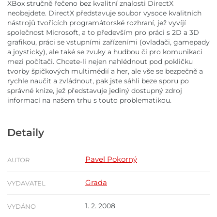
XBox stručně řečeno bez kvalitní znalosti DirectX
neobejdete. DirectX představuje soubor vysoce kvalitních
nástrojů tvořících programátorské rozhraní, jež vyvíjí
společnost Microsoft, a to především pro práci s 2D a 3D
grafikou, práci se vstupními zařízeními (ovladači, gamepady
a joysticky), ale také se zvuky a hudbou či pro komunikaci
mezi počítači. Chcete-li nejen nahlédnout pod pokličku
tvorby špičkových multimédií a her, ale vše se bezpečně a
rychle naučit a zvládnout, pak jste sáhli beze sporu po
správné knize, jež představuje jediný dostupný zdroj
informací na našem trhu s touto problematikou.
Detaily
Pavel Pokorný
AUTOR
Grada
VYDAVATEL
1. 2. 2008
VYDÁNO