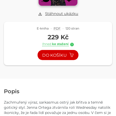
Stáhnout ukázku
E-kniha
·
PDF
·
120 stran
229 Kč
Ihned
ke stažení
?
DO KOŠÍKU
Popis
Zachmuřený výraz, sarkasmus ostrý jak břitva a temně
gotický styl. Jenna Ortega ztvárnila roli Wednesday natolik
ikonicky, že je řada lidí považuje za jednu osobu. V čem si je