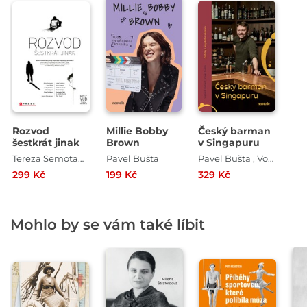
Rozvod
Millie Bobby
Český barman
šestkrát jinak
Brown
v Singapuru
Tereza Semotamová , Ondřej Buddeus , Jarmila Štuková , Pavel Bušta , Petra Dvořáková , Petra Soukupová , Michal Sýkora , Radek Ptáček
Pavel Bušta
Pavel Bušta , Vojtěch Bažant
299 Kč
199 Kč
329 Kč
Mohlo by se vám také líbit