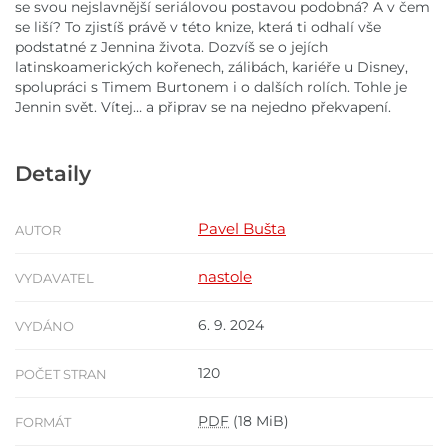
se svou nejslavnější seriálovou postavou podobná? A v čem
se liší? To zjistíš právě v této knize, která ti odhalí vše
podstatné z Jennina života. Dozvíš se o jejích
latinskoamerických kořenech, zálibách, kariéře u Disney,
spolupráci s Timem Burtonem i o dalších rolích. Tohle je
Jennin svět. Vítej… a připrav se na nejedno překvapení.
Detaily
Pavel Bušta
AUTOR
nastole
VYDAVATEL
6. 9. 2024
VYDÁNO
120
POČET STRAN
PDF
(18 MiB)
FORMÁT