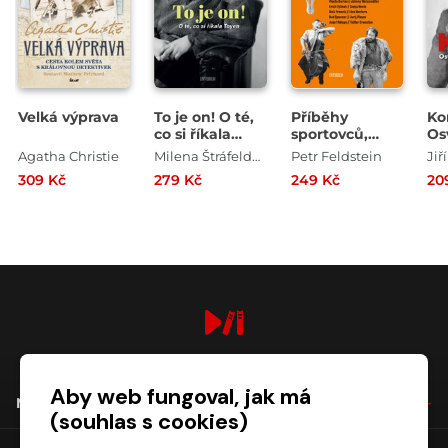
Velká výprava
To je on! O té,
Příběhy
Ko
co si říkala
sportovců,
Os
Toyen
které políbila
ne
Agatha Christie
Milena Štráfeldová
Petr Feldstein
Jiř
múza
ok
309 Kč
279 Kč
249 Kč
20
digiport.cz © 2026
Aby web fungoval, jak má
NÁKUP
(souhlas s cookies)