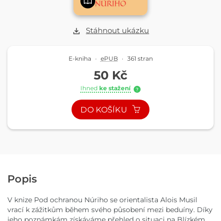
Stáhnout ukázku
E-kniha
·
ePUB
·
361 stran
50 Kč
Ihned
ke stažení
?
DO KOŠÍKU
Popis
V knize Pod ochranou Núriho se orientalista Alois Musil
vrací k zážitkům během svého působení mezi beduíny. Díky
jeho poznámkám získáváme přehled o situaci na Blízkém