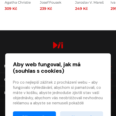
legend
Pr
Agatha Christie
Josef Fousek
Jaroslav V. Mareš
Iva
Kr
309 Kč
239 Kč
249 Kč
29
ce
digiport.cz © 2026
Aby web fungoval, jak má
NÁKUP
(souhlas s cookies)
O SPOLEČNOSTI
Pro co nejlepší zážitek z procházení webu - aby
fungovalo vyhledávání, abychom si pamatovali, co
máte v košíku, abyste jednoduše zjistili stav vaší
KONTAKT
objednávky, abychom vás neobtěžovali nevhodnou
reklamou a abyste se nemuseli pokaždé
přihlašovat.