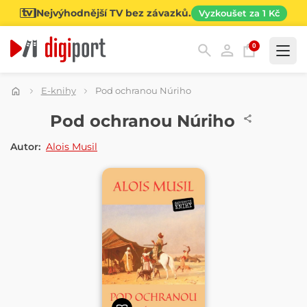
Nejvýhodnější TV bez závazků.
Vyzkoušet za 1 Kč
0
Kategorie
E-knihy
Pod ochranou Núriho
E-KNIHA
Pod ochranou Núriho
Autor:
Alois Musil