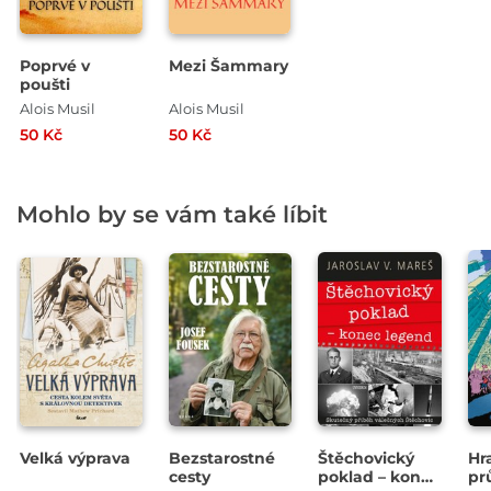
Poprvé v
Mezi Šammary
poušti
Alois Musil
Alois Musil
50 Kč
50 Kč
Mohlo by se vám také líbit
Velká výprava
Bezstarostné
Štěchovický
Hr
cesty
poklad – konec
pr