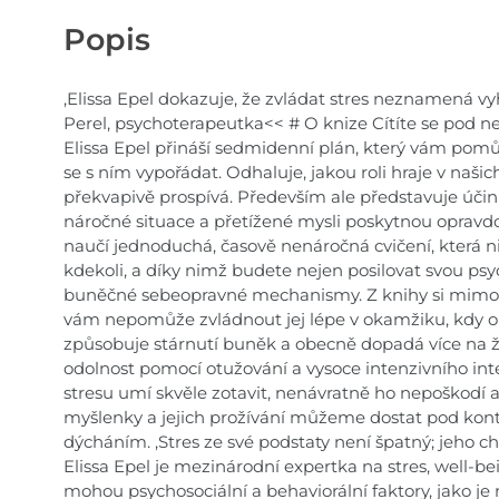
Popis
,Elissa Epel dokazuje, že zvládat stres neznamená vy
Perel, psychoterapeutka<< # O knize Cítíte se pod ne
Elissa Epel přináší sedmidenní plán, který vám pomů
se s ním vypořádat. Odhaluje, jakou roli hraje v naš
překvapivě prospívá. Především ale představuje úči
náročné situace a přetížené mysli poskytnou opravdov
naučí jednoduchá, časově nenáročná cvičení, která ni
kdekoli, a díky nimž budete nejen posilovat svou psy
buněčné sebeopravné mechanismy. Z knihy si mimo ji
vám nepomůže zvládnout jej lépe v okamžiku, kdy ob
způsobuje stárnutí buněk a obecně dopadá více na žen
odolnost pomocí otužování a vysoce intenzivního inte
stresu umí skvěle zotavit, nenávratně ho nepoškodí an
myšlenky a jejich prožívání můžeme dostat pod kon
dýcháním. ,Stres ze své podstaty není špatný; jeho c
Elissa Epel je mezinárodní expertka na stres, well-be
mohou psychosociální a behaviorální faktory, jako je 