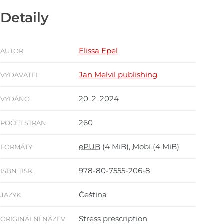
Detaily
Elissa Epel
AUTOR
Jan Melvil publishing
VYDAVATEL
20. 2. 2024
VYDÁNO
260
POČET STRAN
ePUB
(4 MiB),
Mobi
(4 MiB)
FORMÁTY
978-80-7555-206-8
ISBN TISK
Čeština
JAZYK
Stress prescription
ORIGINÁLNÍ NÁZEV