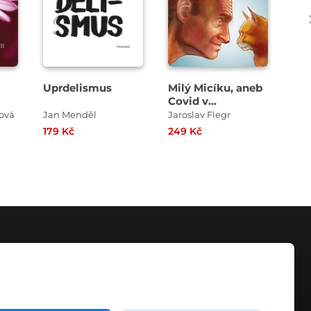
Uprdelismus
Milý Micíku, aneb
Fe
Covid v
Kocourkově
ová
Jan Menděl
Jaroslav Flegr
Arn
179 Kč
249 Kč
319
KONTAKT
info@digiport.cz