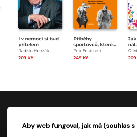
I v nemoci si buď
Příběhy
Jak
přítelem
sportovců, které
nál
políbila múza
Radkin Honzák
Petr Feldstein
Oli
209 Kč
249 Kč
209
NÁKUP
Aby web fungoval, jak má (souhlas s
Časté dotazy