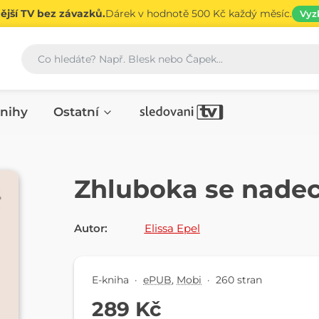
jší TV bez závazků.
Dárek v hodnotě 500 Kč každý měsíc.
Vyz
Vyhledávání
nihy
Ostatní
E-KNIHA
Zhluboka se nade
Autor:
Elissa Epel
E-kniha
·
ePUB
,
Mobi
·
260 stran
289 Kč