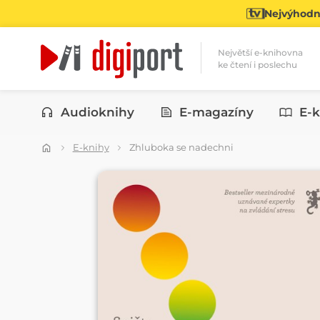
Nejvýhodně
Největší e-knihovna
ke čtení i poslechu
Kategorie
Audioknihy
E-magazíny
E-k
E-knihy
Zhluboka se nadechni