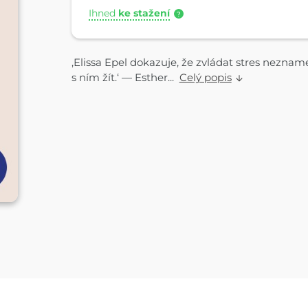
Ihned
ke stažení
?
,Elissa Epel dokazuje, že zvládat stres nezna
s ním žít.‘ — Esther...
Celý popis