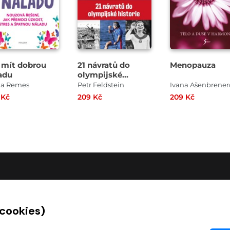
 mít dobrou
21 návratů do
Menopauza
adu
olympijské
historie
via Remes
Petr Feldstein
Ivana Ašenbrener
 Kč
209 Kč
209 Kč
O SPOLEČNOSTI
 cookies)
O nás