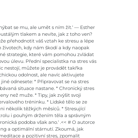
hýbat se mu, ale umět s ním žít.‘ — Esther
ustálým tlakem a nevíte, jak z toho ven?
že přehodnotit váš vztah ke stresu a lépe
ich životech, kdy nám škodí a kdy naopak
nné strategie, které vám pomohou zvládat
ou úlevu. Přední specialistka na stres vás
c nestojí, můžete je provádět takřka
chickou odolnost, ale navíc aktivujete
né odnesete: * Připravovat se na stres
ávaná situace nastane. * Chronický stres
y než muže. * Tipy, jak zvýšit svoji
rvalového tréninku. * Lidské tělo se ze
i několik těžkých měsíců. * Stresující
trolu i pouhým držením těla a správným
hronická podoba však ano.‘ .<< # O autorce
ing a optimální stárnutí. Zkoumá, jak
meditace a pozitivní stres, zpomalit