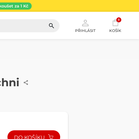
koušet za 1 Kč
0
PŘIHLÁSIT
KOŠÍK
chni
DO KOŠÍKU