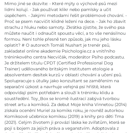
Mimo jiné se dozvíte: - Které mýty o výchově psů mezi
lidmi kolují. - Jak používat klikr nebo pamlsky a učit
úspěchem. - Jakými metodami řešit problémové chování. -
Proč se psem nacvičit klidné ležení na dece. - Jak ho zbavit
strachu z hluku nebo samoty. Zkrátka zjistíte, že svého psa
můžete naučit i odnaučit spoustu věcí, a to vše nenásilnou
formou. Není tohle přesně ten způsob, jak mu jeho lásku
oplatit? # O autorech Tomáš Nushart je trenér psů,
zakladatel online akademie Psichologie.cz a vnitřního
tréninkového centra Necvičák, moderátor Psího podcastu.
Je držitelem titulu CPDT (Certified Professional Dog
Trainer) udělovaného britským Institutem etologie a
absolventem desítek kurzů v oblasti chování a učení psů.
Spolupracuje s útulky jako konzultant se zaměřením na
separační úzkost a navrhuje veřejná psí hřiště, která
odpovídají psím potřebám a slouží k tréninku klidu a
soustředění. Toy_Box se kromě ilustrací zabývá tvorbou
street artu a komiksů. Za debut Moje kniha Vinnetou (2014)
získala ocenění Muriel za komiks roku, je rovněž autorkou
Komiksové učebnice komiksu (2019) a knihy pro děti Tma
(2021). Celým životem ji provází láska ke zvířatům, která se
pojí s bojem za jejich práva a veganstvím. Adoptovala z