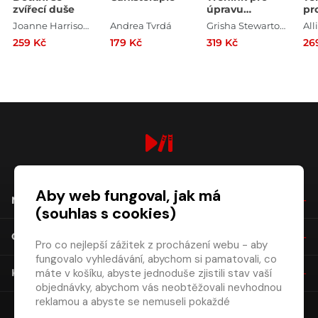
zvířecí duše
úpravu
pr
chování
Joanne Harrisová
Andrea Tvrdá
Grisha Stewartová
259 Kč
179 Kč
319 Kč
26
digiport.cz © 2026
Aby web fungoval, jak má
NÁKUP
(souhlas s cookies)
O SPOLEČNOSTI
Pro co nejlepší zážitek z procházení webu - aby
fungovalo vyhledávání, abychom si pamatovali, co
máte v košíku, abyste jednoduše zjistili stav vaší
KONTAKT
objednávky, abychom vás neobtěžovali nevhodnou
reklamou a abyste se nemuseli pokaždé
přihlašovat.