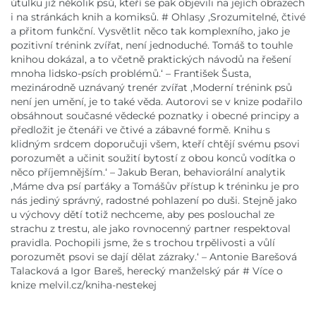
útulku již několik psů, kteří se pak objevili na jejích obrazech
i na stránkách knih a komiksů. # Ohlasy ,Srozumitelné, čtivé
a přitom funkční. Vysvětlit něco tak komplex­ní­­­ho, jako je
pozitivní trénink zvířat, není jednoduché. Tomáš to touhle
knihou dokázal, a to včetně praktických návodů na řešení
mnoha lidsko-psích problémů.‘ – František Šusta,
mezinárodně uznávaný trenér zvířat ,Moderní trénink psů
není jen umění, je to také věda. Autorovi se v knize podařilo
obsáhnout současné vědecké poznatky i obecné principy a
předložit je čtenáři ve čtivé a zábavné formě. Knihu s
klidným srdcem doporučuji všem, kteří chtějí svému psovi
porozumět a učinit soužití bytostí z obou konců vodítka o
něco příjemnějším.‘ – Jakub Beran, behaviorální analytik
,Máme dva psí parťáky a Tomášův přístup k tréninku je pro
nás jediný správný, radostné pohlazení po duši. Stejně jako
u výchovy dětí totiž nechceme, aby pes poslouchal ze
strachu z trestu, ale jako rovnocenný partner respektoval
pravidla. Pochopili jsme, že s trochou trpělivosti a vůlí
porozumět psovi se dají dělat zázraky.‘ – Antonie Barešová
Talacková a Igor Bareš, herecký manželský pár # Více o
knize melvil.cz/kniha-nestekej