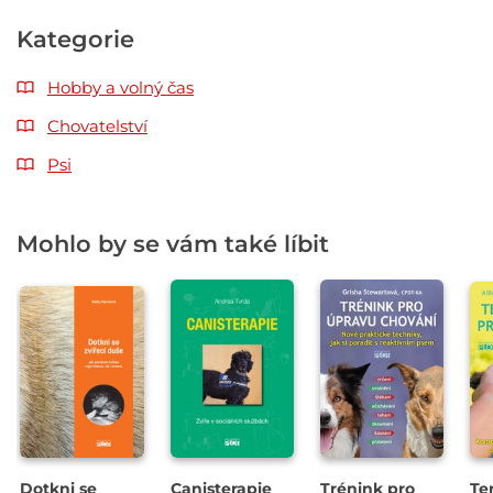
Kategorie
Hobby a volný čas
Chovatelství
Psi
Mohlo by se vám také líbit
Dotkni se
Canisterapie
Trénink pro
Te