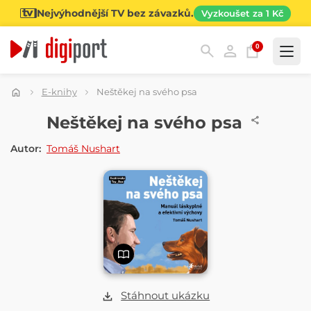
Nejvýhodnější TV bez závazků.
Vyzkoušet za 1 Kč
0
Kategorie
E-knihy
Neštěkej na svého psa
E-KNIHA
Neštěkej na svého psa
Autor:
Tomáš Nushart
Stáhnout ukázku