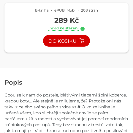
E-kniha
·
ePUB
,
Mobi
·
208 stran
289 Kč
Ihned
ke stažení
?
DO KOŠÍKU
Popis
Cpou se k nám do postele, blátivými tlapami špiní koberce,
kradou boty... Ale stejně je milujeme, že? Protože oni nás
taky, z celého svého psího srdce.<< # O knize Kniha je
určená všem, kdo si chtějí společné chvíle se psím
parťákem užít s radostí a vychovávat jej pomocí moderních
tréninkových postupů. Tedy bez strachu z trestů, zato tak,
jak to mají psi rádi – hrou a metodou pozitivního posilování.