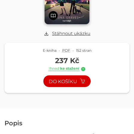
Stáhnout ukázku
E-kniha
·
PDF
·
152 stran
237 Kč
Ihned
ke stažení
?
DO KOŠÍKU
Popis