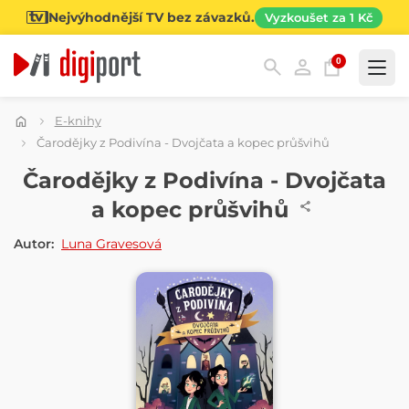
Nejvýhodnější TV bez závazků.
Vyzkoušet za 1 Kč
0
Kategorie
E-knihy
Čarodějky z Podivína - Dvojčata a kopec průšvihů
E-KNIHA
Čarodějky z Podivína - Dvojčata
a kopec průšvihů
Autor:
Luna Gravesová