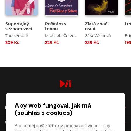
Supertajný
Počítám s
Zlatá značí
Le
seznam věcí
tebou
osud
Theo Addair
Michaela Červenková
Sára Vůchová
Ed
209 Kč
229 Kč
239 Kč
19
digiport.cz © 2026
Aby web fungoval, jak má
NÁKUP
(souhlas s cookies)
O SPOLEČNOSTI
Pro co nejlepší zážitek z procházení webu - aby