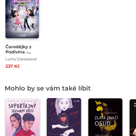
Čarodějky z
Podivína -
Napínavá noc
Luna Gravesová
237 Kč
Mohlo by se vám také líbit