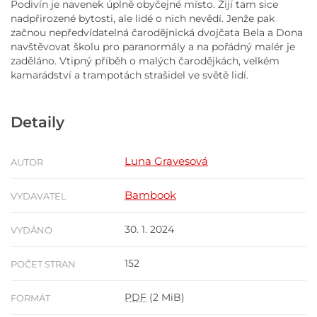
Podivín je navenek úplně obyčejné místo. Žijí tam sice
nadpřirozené bytosti, ale lidé o nich nevědí. Jenže pak
začnou nepředvídatelná čarodějnická dvojčata Bela a Dona
navštěvovat školu pro paranormály a na pořádný malér je
zaděláno. Vtipný příběh o malých čarodějkách, velkém
kamarádství a trampotách strašidel ve světě lidí.
Detaily
Luna Gravesová
AUTOR
Bambook
VYDAVATEL
30. 1. 2024
VYDÁNO
152
POČET STRAN
PDF
(2 MiB)
FORMÁT