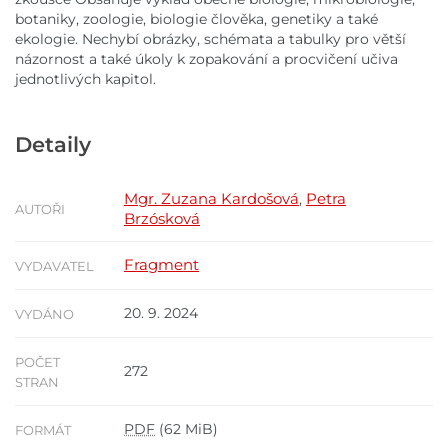
botaniky, zoologie, biologie člověka, genetiky a také
ekologie. Nechybí obrázky, schémata a tabulky pro větší
názornost a také úkoly k zopakování a procvičení učiva
jednotlivých kapitol.
Detaily
Mgr. Zuzana Kardošová
Petra
,
AUTOŘI
Brzósková
Fragment
VYDAVATEL
20. 9. 2024
VYDÁNO
POČET
272
STRAN
PDF
(62 MiB)
FORMÁT