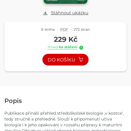
Stáhnout ukázku
E-kniha
·
PDF
·
272 stran
229 Kč
Ihned
ke stažení
?
DO KOŠÍKU
Popis
Publikace přináší přehled středoškolské biologie ,v kostce‘,
tedy stručně a přehledně. Slouží k připomenutí učiva
biologie i k jeho opakování v rozsahu přípravy k maturitní
zkoušce Obsahuje výklad obecné biologie, mikrobiologie,