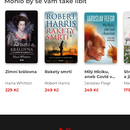
Mohlo by se vám také líbit
Zimní královna
Rakety smrti
Milý Micíku,
St
aneb Covid v
a 
Kocourkově
Hana Whitton
Robert Harris
Jaroslav Flegr
Ma
229 Kč
249 Kč
249 Kč
17