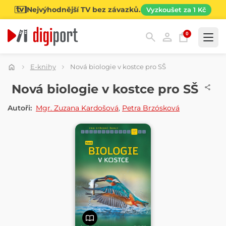
Nejvýhodnější TV bez závazků.
Vyzkoušet za 1 Kč
0
Kategorie
E-knihy
Nová biologie v kostce pro SŠ
E-KNIHA
Nová biologie v kostce pro SŠ
Autoři:
Mgr. Zuzana Kardošová
,
Petra Brzósková