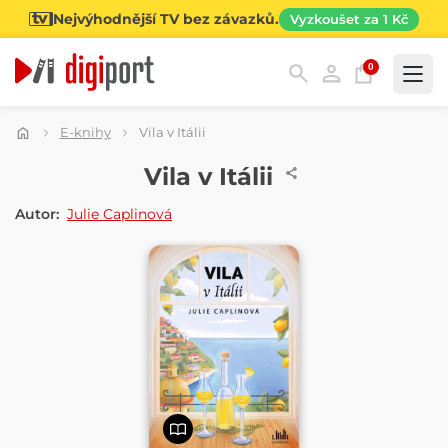
Nejvýhodnější TV bez závazků.
Vyzkoušet za 1 Kč
0
Kategorie
E-knihy
Vila v Itálii
E-KNIHA
Vila v Itálii
Autor:
Julie Caplinová