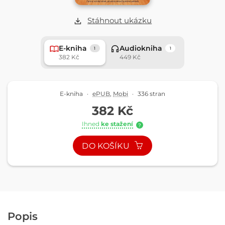
Stáhnout ukázku
E-kniha
Audiokniha
1
1
382 Kč
449 Kč
E-kniha
·
ePUB
,
Mobi
·
336 stran
382 Kč
Ihned
ke stažení
?
DO KOŠÍKU
Popis