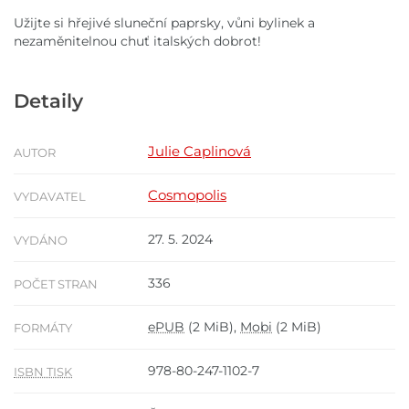
Užijte si hřejivé sluneční paprsky, vůni bylinek a
nezaměnitelnou chuť italských dobrot!
Detaily
Julie Caplinová
AUTOR
Cosmopolis
VYDAVATEL
27. 5. 2024
VYDÁNO
336
POČET STRAN
ePUB
(2 MiB),
Mobi
(2 MiB)
FORMÁTY
978-80-247-1102-7
ISBN TISK