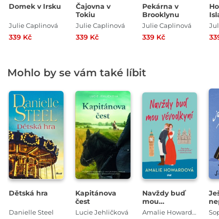
Domek v Irsku
Čajovna v
Pekárna v
Ho
Tokiu
Brooklynu
Is
Julie Caplinová
Julie Caplinová
Julie Caplinová
Jul
339 Kč
339 Kč
339 Kč
33
Mohlo by se vám také líbit
Dětská hra
Kapitánova
Navždy buď
Je
čest
mou
ne
vévodkyní
Danielle Steel
Lucie Jehličková
Amalie Howardová
So