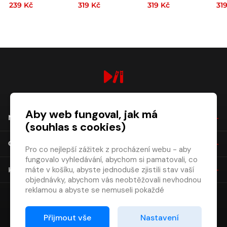
239 Kč
319 Kč
319 Kč
31
digiport.cz © 2026
Aby web fungoval, jak má
NÁKUP
(souhlas s cookies)
O SPOLEČNOSTI
Pro co nejlepší zážitek z procházení webu - aby
fungovalo vyhledávání, abychom si pamatovali, co
máte v košíku, abyste jednoduše zjistili stav vaší
KONTAKT
objednávky, abychom vás neobtěžovali nevhodnou
reklamou a abyste se nemuseli pokaždé
přihlašovat.
Proto od vás potřebujeme souhlas se
Přijmout vše
Nastavení
zpracováním souborů cookies
, tj. malých souborů,