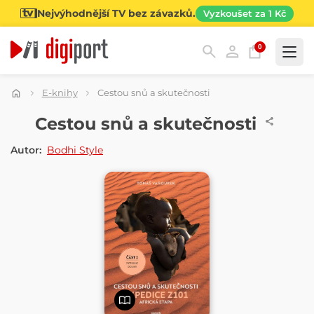
Nejvýhodnější TV bez závazků.
Vyzkoušet za 1 Kč
0
Kategorie
E-knihy
Cestou snů a skutečnosti
E-KNIHA
Cestou snů a skutečnosti
Autor:
Bodhi Style