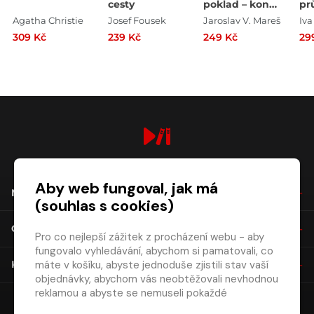
cesty
poklad – konec
pr
legend
Pr
Agatha Christie
Josef Fousek
Jaroslav V. Mareš
Iva
Kr
309 Kč
239 Kč
249 Kč
29
ce
digiport.cz © 2026
Aby web fungoval, jak má
NÁKUP
(souhlas s cookies)
O SPOLEČNOSTI
Pro co nejlepší zážitek z procházení webu - aby
fungovalo vyhledávání, abychom si pamatovali, co
máte v košíku, abyste jednoduše zjistili stav vaší
KONTAKT
objednávky, abychom vás neobtěžovali nevhodnou
reklamou a abyste se nemuseli pokaždé
přihlašovat.