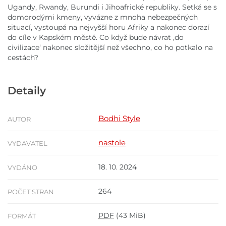
Ugandy, Rwandy, Burundi i Jihoafrické republiky. Setká se s
domorodými kmeny, vyvázne z mnoha nebezpečných
situací, vystoupá na nejvyšší horu Afriky a nakonec dorazí
do cíle v Kapském městě. Co když bude návrat ,do
civilizace‘ nakonec složitější než všechno, co ho potkalo na
cestách?
Detaily
Bodhi Style
AUTOR
nastole
VYDAVATEL
18. 10. 2024
VYDÁNO
264
POČET STRAN
PDF
(43 MiB)
FORMÁT