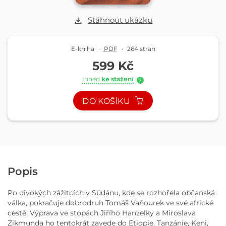
Stáhnout ukázku
E-kniha
·
PDF
·
264 stran
599 Kč
Ihned
ke stažení
?
DO KOŠÍKU
Popis
Po divokých zážitcích v Súdánu, kde se rozhořela občanská
válka, pokračuje dobrodruh Tomáš Vaňourek ve své africké
cestě. Výprava ve stopách Jiřího Hanzelky a Miroslava
Zikmunda ho tentokrát zavede do Etiopie, Tanzánie, Keni,