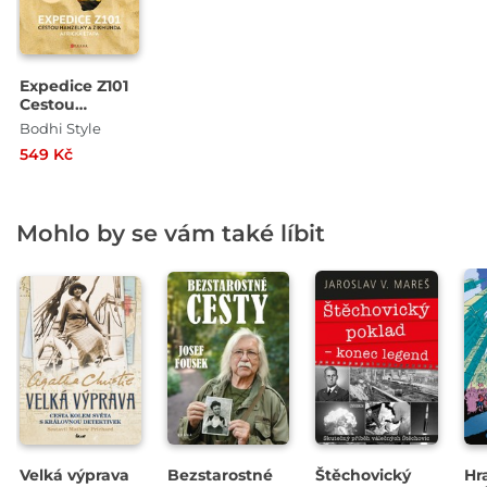
Expedice Z101
Cestou
Hanzelky a
Bodhi Style
Zikmunda
549 Kč
Mohlo by se vám také líbit
Velká výprava
Bezstarostné
Štěchovický
Hr